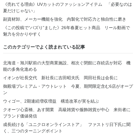
《売れてる理由》UVカットのファッションアイテム 「必要なのは
夏だけじゃない」
副資材卸、メーカー機能を強化 内製化で対応力と独自性に磨き
《この投稿で“バズり”ました》26年春夏ヒット商品 リール動画で
魅力を分かりやすく
このカテゴリーでよく読まれている記事
北海道・旭川駅前の大型商業施設、相次ぐ閉館に存続店が対応 機
能の多角化進める
イオンが社長交代 新社長に吉田昭夫氏 岡田社長は会長に
御殿場プレミアム・アウトレット 今夏、期間限定含む6店がオープ
ン
ウィゴー、2期連続増収増益 構造改革が実を結ぶ
クオーツ心斎橋、あす開業 高級雑貨や服飾雑貨が中心 来街者に
ブランド価値発信
成長続ける「ユニクロオンラインストア」 ファストリ日下氏に聞
く、三つのターニングポイント