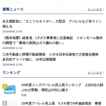
速報ニュース
もっとみる
名古屋駅前に「オニツカタイガー」大型店 アパレルなど全ライン
揃える
2026/08/06 14:45
《熊本地震》経産省、LPガス事業者に注意喚起 イオンモール熊本
の調査で「爆発の原因はガス漏れの疑い」
2026/08/06 12:15
三井不動産と関電不動産開発 クボタ旧本社跡地で大型複合開発
多目的アリーナ核に、32年以降開業
2026/08/05 13:55
ランキング
もっとみる
25年度メンズアパレル売上高ランキング 上位5社の顔
1
ぶれが変動、増収は25社に縮小
特集
2
25年度アパレル売上高 5.3％増で5年連続増加 事業