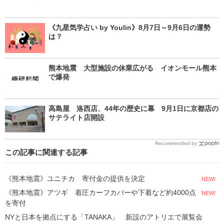
い」
《九星気学占い by Youlin》8月7日～9月6日の運勢
は？
熊本地震 大型施設の休業広がる イオンモール熊本
で爆発
高島屋 洛西店、44年の歴史に幕 9月1日に京都店の
サテライト店開設
Recommended by
この記事に関連する記事
《熊本地震》ユニチカ 寄付金の提供を決定
NEW!
《熊本地震》アツギ 着圧カーフカバーや下着など約4000点
NEW!
を寄付
NYと日本を拠点にする「TANAKA」 新設のアトリエで展覧会