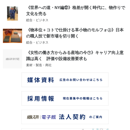
《世界への道・NY編⑫》格差が開く時代に、物作りで
文化を売る
総合・ビジネス
《物本位＋コトで仕掛ける革小物のモルフォ㊤》日本
の職人技で新市場を切り開く
総合・ビジネス
《女性の働き方からみる産地の今㊦》キャリア向上意
識は高く 評価や設備改善要求も
素材・製造・商社