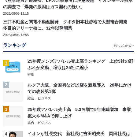
《熊本地震》経産省、LPガス事業者に注意喚起 イオンモール熊本
の調査で「爆発の原因はガス漏れの疑い」
2026/08/06 12:15
三井不動産と関電不動産開発 クボタ旧本社跡地で大型複合開発
多目的アリーナ核に、32年以降開業
2026/08/05 13:55
ランキング
もっとみる
25年度メンズアパレル売上高ランキング 上位5社の顔
1
ぶれが変動、増収は25社に縮小
特集
2
ルクア大阪、全国初など19店を新規導入 28年にかけ
ての改装第1弾
総合・ビジネス
3
25年度アパレル売上高 5.3％増で5年連続増加 事業
拡大やM&Aで押し上げ
総合・ビジネス
イオンが社長交代 新社長に吉田昭夫氏 岡田社長は
4