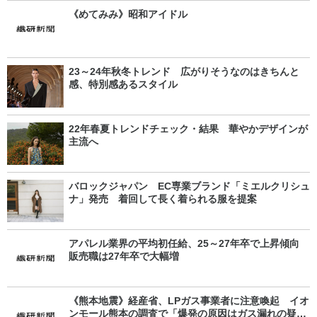
《めてみみ》昭和アイドル
23～24年秋冬トレンド 広がりそうなのはきちんと
感、特別感あるスタイル
22年春夏トレンドチェック・結果 華やかデザインが
主流へ
バロックジャパン EC専業ブランド「ミエルクリシュ
ナ」発売 着回して長く着られる服を提案
アパレル業界の平均初任給、25～27年卒で上昇傾向
販売職は27年卒で大幅増
《熊本地震》経産省、LPガス事業者に注意喚起 イオ
ンモール熊本の調査で「爆発の原因はガス漏れの疑