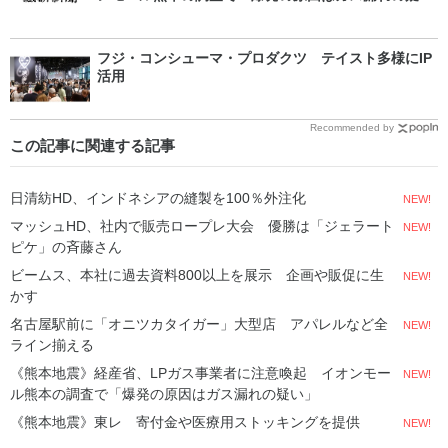
い」
フジ・コンシューマ・プロダクツ テイスト多様にIP
活用
Recommended by
この記事に関連する記事
日清紡HD、インドネシアの縫製を100％外注化
NEW!
マッシュHD、社内で販売ロープレ大会 優勝は「ジェラート
NEW!
ピケ」の斉藤さん
ビームス、本社に過去資料800以上を展示 企画や販促に生
NEW!
かす
名古屋駅前に「オニツカタイガー」大型店 アパレルなど全
NEW!
ライン揃える
《熊本地震》経産省、LPガス事業者に注意喚起 イオンモー
NEW!
ル熊本の調査で「爆発の原因はガス漏れの疑い」
《熊本地震》東レ 寄付金や医療用ストッキングを提供
NEW!