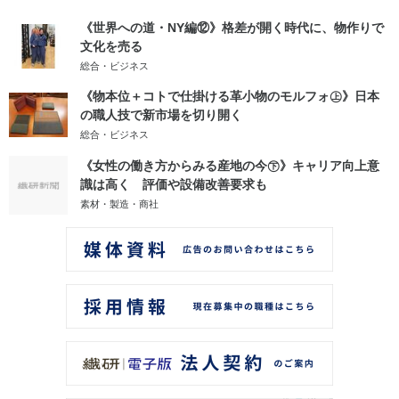
《世界への道・NY編⑫》格差が開く時代に、物作りで
文化を売る
総合・ビジネス
《物本位＋コトで仕掛ける革小物のモルフォ㊤》日本
の職人技で新市場を切り開く
総合・ビジネス
《女性の働き方からみる産地の今㊦》キャリア向上意
識は高く 評価や設備改善要求も
素材・製造・商社