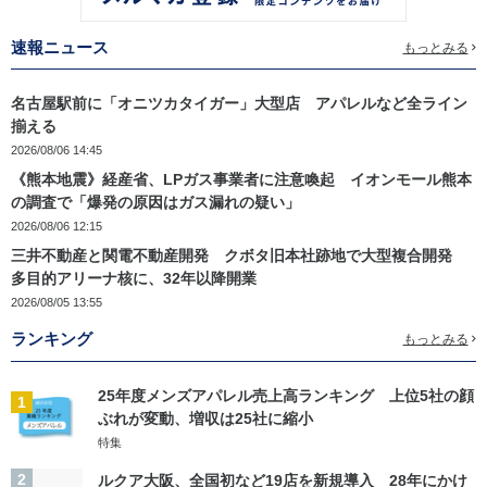
速報ニュース
もっとみる
名古屋駅前に「オニツカタイガー」大型店 アパレルなど全ライン
揃える
2026/08/06 14:45
《熊本地震》経産省、LPガス事業者に注意喚起 イオンモール熊本
の調査で「爆発の原因はガス漏れの疑い」
2026/08/06 12:15
三井不動産と関電不動産開発 クボタ旧本社跡地で大型複合開発
多目的アリーナ核に、32年以降開業
2026/08/05 13:55
ランキング
もっとみる
25年度メンズアパレル売上高ランキング 上位5社の顔
1
ぶれが変動、増収は25社に縮小
特集
2
ルクア大阪、全国初など19店を新規導入 28年にかけ