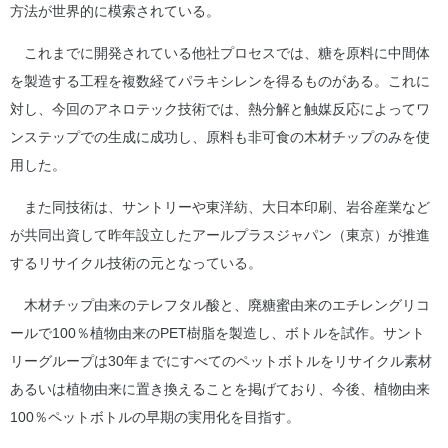
方法が世界的に模索されている。
これまでに開発されている他社プロセスでは、糖を原料に中間体
を製造する工程を複数経てパラキシレンを得るものがある。これに
対し、今回のアネロテック技術では、熱分解と触媒反応によってワ
ンステップでの生成に成功し、原料も非可食の木材チップのみを使
用した。
また同技術は、サントリーや東洋紡、大日本印刷、岩谷産業など
が共同出資して昨年設立したアールプラスジャパン（東京）が推進
するリサイクル技術の元となっている。
木材チップ由来のテレフタル酸と、廃糖蜜由来のエチレングリコ
ールで100％植物由来のPET樹脂を製造し、ボトルを試作。サント
リーグループは30年までにすべてのペットボトルをリサイクル素材
あるいは植物由来に置き換えることを掲げており、今後、植物由来
100％ペットボトルの早期の実用化を目指す。