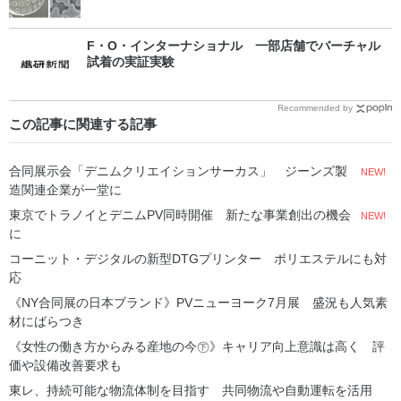
F・O・インターナショナル 一部店舗でバーチャル
試着の実証実験
Recommended by
この記事に関連する記事
合同展示会「デニムクリエイションサーカス」 ジーンズ製
NEW!
造関連企業が一堂に
東京でトラノイとデニムPV同時開催 新たな事業創出の機会
NEW!
に
コーニット・デジタルの新型DTGプリンター ポリエステルにも対
応
《NY合同展の日本ブランド》PVニューヨーク7月展 盛況も人気素
材にばらつき
《女性の働き方からみる産地の今㊦》キャリア向上意識は高く 評
価や設備改善要求も
東レ、持続可能な物流体制を目指す 共同物流や自動運転を活用