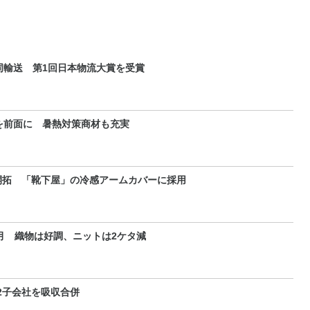
同輸送 第1回日本物流大賞を受賞
を前面に 暑熱対策商材も充実
開拓 「靴下屋」の冷感アームカバーに採用
3月 織物は好調、ニットは2ケタ減
2子会社を吸収合併