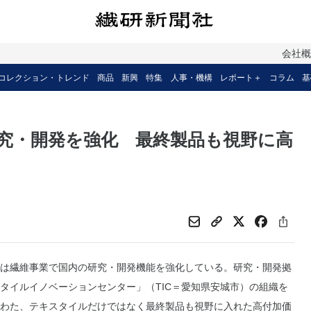
会社
コレクション・トレンド
商品
新興
特集
人事・機構
レポート＋
コラム
基
究・開発を強化 最終製品も視野に高
は繊維事業で国内の研究・開発機能を強化している。研究・開発拠
タイルイノベーションセンター」（TIC＝愛知県安城市）の組織を
わた、テキスタイルだけではなく最終製品も視野に入れた高付加価