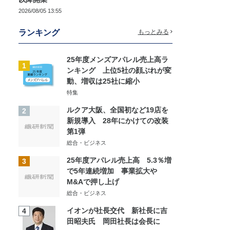
2026/08/05 13:55
ランキング
もっとみる
25年度メンズアパレル売上高ラ
1
ンキング 上位5社の顔ぶれが変
動、増収は25社に縮小
特集
ルクア大阪、全国初など19店を
2
新規導入 28年にかけての改装
第1弾
総合・ビジネス
25年度アパレル売上高 5.3％増
3
で5年連続増加 事業拡大や
M&Aで押し上げ
総合・ビジネス
イオンが社長交代 新社長に吉
4
田昭夫氏 岡田社長は会長に