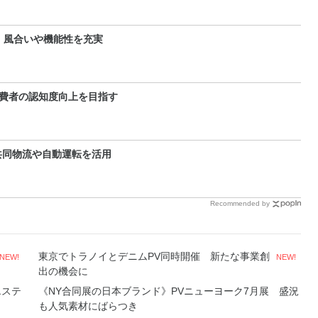
 風合いや機能性を充実
費者の認知度向上を目指す
共同物流や自動運転を活用
Recommended by
東京でトラノイとデニムPV同時開催 新たな事業創
NEW!
NEW!
出の機会に
エステ
《NY合同展の日本ブランド》PVニューヨーク7月展 盛況
も人気素材にばらつき