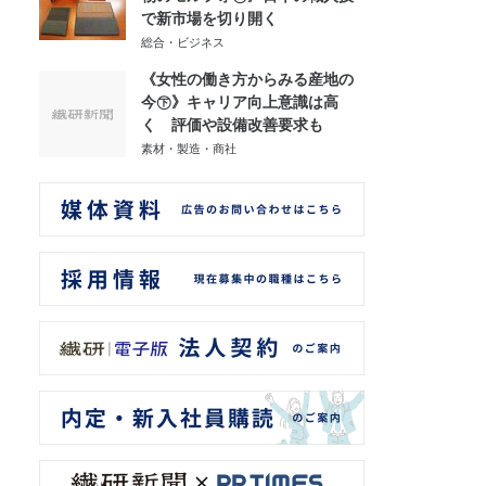
で新市場を切り開く
総合・ビジネス
《女性の働き方からみる産地の
今㊦》キャリア向上意識は高
く 評価や設備改善要求も
素材・製造・商社