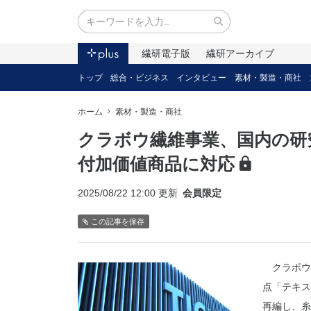
繊研電子版
繊研アーカイブ
トップ
総合・ビジネス
インタビュー
素材・製造・商社
ホーム
素材・製造・商社
クラボウ繊維事業、国内の研
付加価値商品に対応
2025/08/22 12:00 更新
会員限定
この記事を保存
クラボウ
点「テキス
再編し、糸