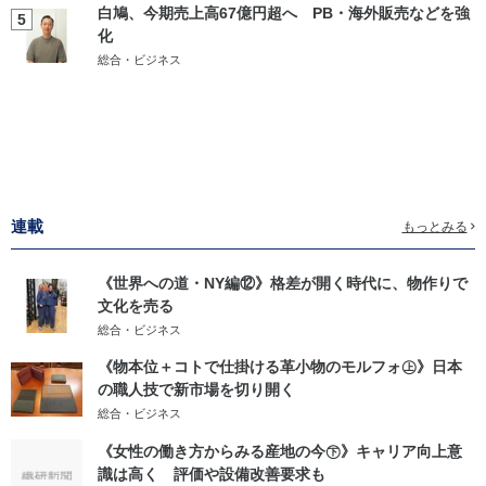
白鳩、今期売上高67億円超へ PB・海外販売などを強
5
化
総合・ビジネス
連載
もっとみる
《世界への道・NY編⑫》格差が開く時代に、物作りで
文化を売る
総合・ビジネス
《物本位＋コトで仕掛ける革小物のモルフォ㊤》日本
の職人技で新市場を切り開く
総合・ビジネス
《女性の働き方からみる産地の今㊦》キャリア向上意
識は高く 評価や設備改善要求も