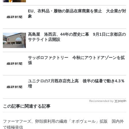
EU、衣料品・履物の新品在庫廃棄を禁止 大企業が対
象
高島屋 洛西店、44年の歴史に幕 9月1日に京都店の
サテライト店開設
サッポロファクトリー 今秋にアウトドアゾーンを拡
張
ユニクロの7月既存店売上高 後半の猛暑で動き4.3％
増
Recommended by
この記事に関連する記事
ファーマフーズ、卵殻膜利用の繊維「オボヴェール」拡販 国内外
で積極発信