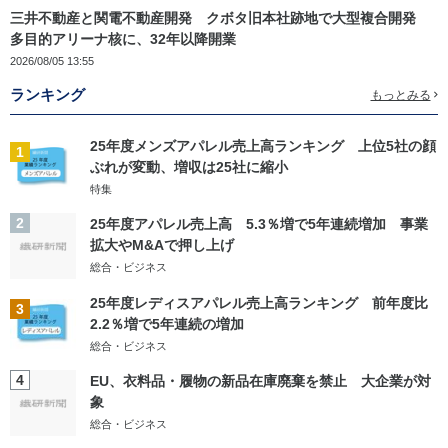
三井不動産と関電不動産開発 クボタ旧本社跡地で大型複合開発
多目的アリーナ核に、32年以降開業
2026/08/05 13:55
ランキング
もっとみる
25年度メンズアパレル売上高ランキング 上位5社の顔
1
ぶれが変動、増収は25社に縮小
特集
2
25年度アパレル売上高 5.3％増で5年連続増加 事業
拡大やM&Aで押し上げ
総合・ビジネス
25年度レディスアパレル売上高ランキング 前年度比
3
2.2％増で5年連続の増加
総合・ビジネス
4
EU、衣料品・履物の新品在庫廃棄を禁止 大企業が対
象
総合・ビジネス