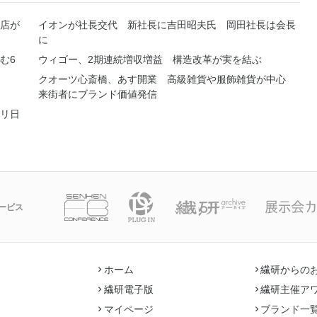
店が
イオンが社長交代 新社長に吉田昭夫氏 岡田社長は会長
に
む6
ウィゴー、2期連続増収増益 構造改革が実を結ぶ
クオーツ心斎橋、あす開業 高級雑貨や服飾雑貨が中心
来街者にブランド価値発信
リ日
ービス
ホーム
繊研からの
繊研電子版
繊研主催ア
マイページ
ブランド一