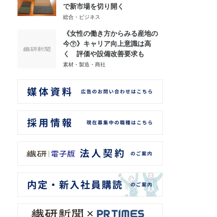
で新市場を切り開く
総合・ビジネス
《女性の働き方からみる産地の
今㊦》キャリア向上意識は高
く 評価や設備改善要求も
素材・製造・商社