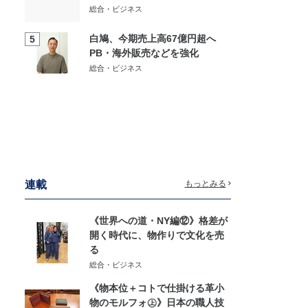
総合・ビジネス
白鳩、今期売上高67億円超へ
5
PB・海外販売などを強化
総合・ビジネス
連載
もっとみる
《世界への道・NY編⑫》格差が
開く時代に、物作りで文化を売
る
総合・ビジネス
《物本位＋コトで仕掛ける革小
物のモルフォ㊤》日本の職人技