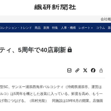
会社
コレクション・トレンド
商品
新興
特集
人事・機構
レポート＋
コラム
基
ティ、5周年で40店刷新
型SC、サンエー浦添西海岸パルコシティ（沖縄県浦添市、運営は
ルコ）は5周年を機とした改装に入っている。鮮度を高め、もう一
げ増につなげる。（田村光龍） 同施設は19年6月の開業。店舗面