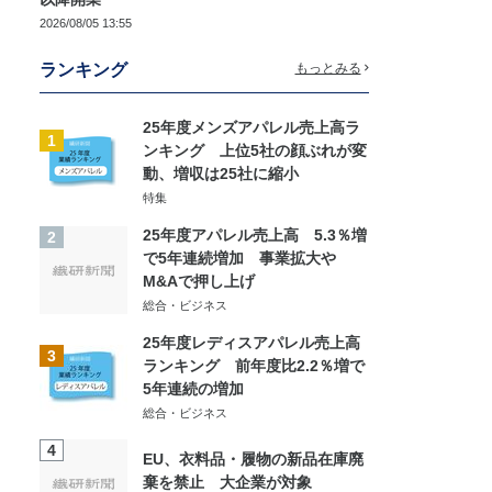
2026/08/05 13:55
ランキング
もっとみる
25年度メンズアパレル売上高ラ
1
ンキング 上位5社の顔ぶれが変
動、増収は25社に縮小
特集
25年度アパレル売上高 5.3％増
2
で5年連続増加 事業拡大や
M&Aで押し上げ
総合・ビジネス
25年度レディスアパレル売上高
3
ランキング 前年度比2.2％増で
5年連続の増加
総合・ビジネス
4
EU、衣料品・履物の新品在庫廃
棄を禁止 大企業が対象