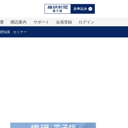
概要
購読案内
サポート
会員登録
ログイン
礎知識
セミナー