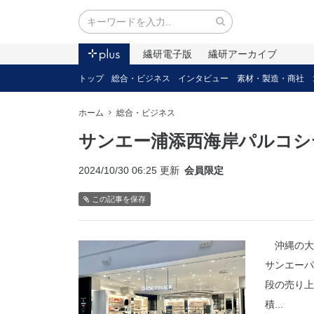
繊研電子版
繊研アーカイブ
トップ
総合・ビジネス
インタビュー
素材・製造・商社
ホーム
総合・ビジネス
サンエー浦添西海岸パルコシ
2024/10/30 06:25 更新
会員限定
この記事を保存
沖縄の大
サンエーパ
段の売り上
積...