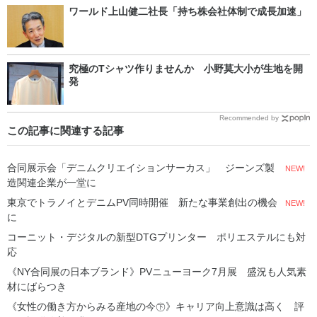
ワールド上山健二社長「持ち株会社体制で成長加速」
究極のTシャツ作りませんか 小野莫大小が生地を開
発
Recommended by
この記事に関連する記事
合同展示会「デニムクリエイションサーカス」 ジーンズ製
NEW!
造関連企業が一堂に
東京でトラノイとデニムPV同時開催 新たな事業創出の機会
NEW!
に
コーニット・デジタルの新型DTGプリンター ポリエステルにも対
応
《NY合同展の日本ブランド》PVニューヨーク7月展 盛況も人気素
材にばらつき
《女性の働き方からみる産地の今㊦》キャリア向上意識は高く 評