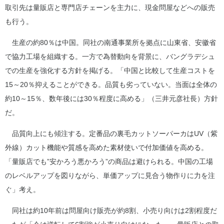
取引先は量販店と専門店チェーンを主力に、現金問屋などへの販売
も行う。
生産の約80％は中国。同社の南通事業所を拠点に山東省、安徽省
で協力工場を組織する。一方で為替動向を背景に、バングラデシュ
での生産を強化する方針を掲げる。「中国と比較して生産コストを
15～20％抑えることができる。品質も劣っていない。当面は全体の
約10～15％、数年後には30％程度に高める」（三井元彦社長）方針
だ。
品質向上にも傾注する。定番品の裏毛カットソーパーカはUV（紫
外線）カット機能や質感を高めた素材使いで付加価値を高める。
「量販店でも”安かろう悪かろう”の商品は避けられる。中国の工場
のレベルアップを図りながら、単価アップに見合う物作りに力を注
ぐ」考え。
同社は約10年前は問屋向け販売が約8割、小売り向けは2割程度だ