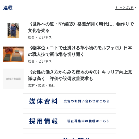
連載
もっとみる
《世界への道・NY編⑫》格差が開く時代に、物作りで
文化を売る
総合・ビジネス
《物本位＋コトで仕掛ける革小物のモルフォ㊤》日本
の職人技で新市場を切り開く
総合・ビジネス
《女性の働き方からみる産地の今㊦》キャリア向上意
識は高く 評価や設備改善要求も
素材・製造・商社