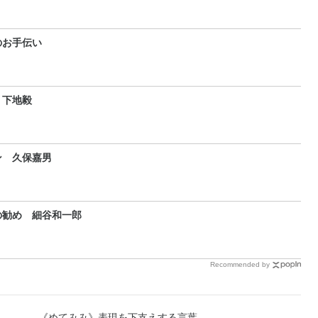
のお手伝い
 下地毅
ン 久保嘉男
の勧め 細谷和一郎
Recommended by
《めてみみ》表現を下支えする言葉