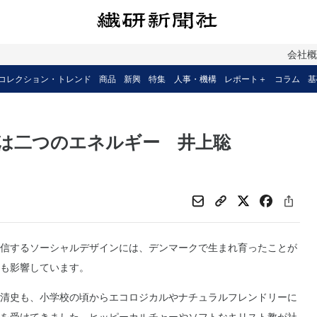
会社
コレクション・トレンド
商品
新興
特集
人事・機構
レポート＋
コラム
基
は二つのエネルギー 井上聡
信するソーシャルデザインには、デンマークで生まれ育ったことが
も影響しています。
清史も、小学校の頃からエコロジカルやナチュラルフレンドリーに