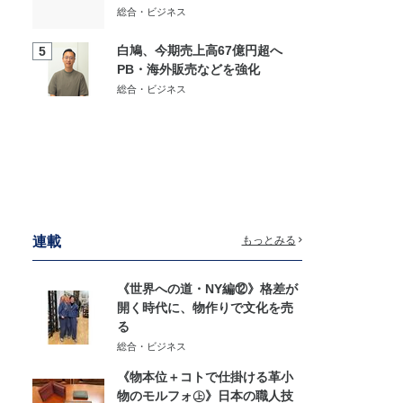
総合・ビジネス
白鳩、今期売上高67億円超へ
5
PB・海外販売などを強化
総合・ビジネス
連載
もっとみる
《世界への道・NY編⑫》格差が
開く時代に、物作りで文化を売
る
総合・ビジネス
《物本位＋コトで仕掛ける革小
物のモルフォ㊤》日本の職人技