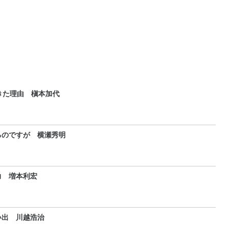
きた理由 槇本加代
るのですが 横瀬秀明
力 増本利宏
い出 川越浩治