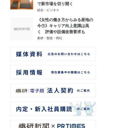
で新市場を切り開く
総合・ビジネス
《女性の働き方からみる産地の
今㊦》キャリア向上意識は高
く 評価や設備改善要求も
素材・製造・商社