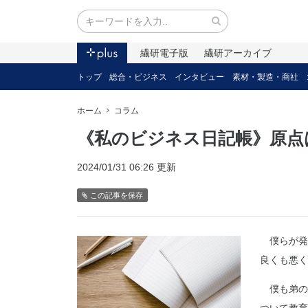
繊研電子版
繊研アーカイブ
トップ
総合・ビジネス
インタビュー
素材・製造・商社
ホーム
コラム
《私のビジネス日記帳》原点
2024/01/31 06:26 更新
この記事を保存
僕らが発
良くも悪く
僕も弟の