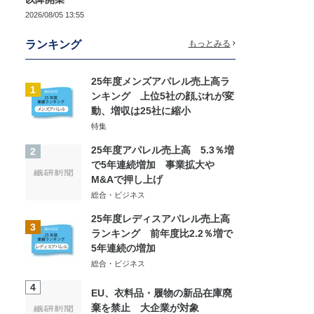
2026/08/05 13:55
ランキング
もっとみる
25年度メンズアパレル売上高ラ
1
ンキング 上位5社の顔ぶれが変
動、増収は25社に縮小
特集
25年度アパレル売上高 5.3％増
2
で5年連続増加 事業拡大や
M&Aで押し上げ
総合・ビジネス
25年度レディスアパレル売上高
3
ランキング 前年度比2.2％増で
5年連続の増加
総合・ビジネス
4
EU、衣料品・履物の新品在庫廃
棄を禁止 大企業が対象