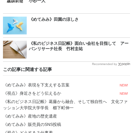
小杉一人
《めてみみ》田園の涼しさ
《私のビジネス日記帳》面白い会社を目指して アー
バンリサーチ社長 竹村圭祐
Recommended by
この記事に関連する記事
《めてみみ》表現を下支えする言葉
NEW!
《視点》身近さをどう伝えるか
NEW!
《私のビジネス日記帳》葛藤から融合、そして独自性へ 文化ファ
ッション大学院大学学長 櫛下町伸一
《めてみみ》産地の歴史遺産
《めてみみ》販売員のSNS投稿
《視点》どうする？仕事着