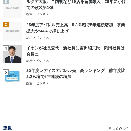
2
ルクア大阪、全国初など19店を新規導入 28年にかけ
ての改装第1弾
総合・ビジネス
3
25年度アパレル売上高 5.3％増で5年連続増加 事業
拡大やM&Aで押し上げ
総合・ビジネス
イオンが社長交代 新社長に吉田昭夫氏 岡田社長は
4
会長に
総合・ビジネス
25年度レディスアパレル売上高ランキング 前年度比
5
2.2％増で5年連続の増加
総合・ビジネス
連載
もっとみる