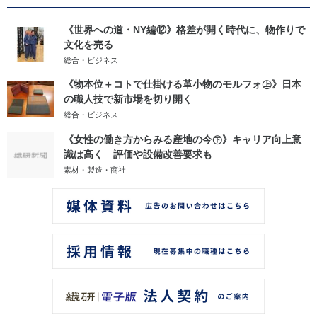
《世界への道・NY編⑫》格差が開く時代に、物作りで
文化を売る
総合・ビジネス
《物本位＋コトで仕掛ける革小物のモルフォ㊤》日本
の職人技で新市場を切り開く
総合・ビジネス
《女性の働き方からみる産地の今㊦》キャリア向上意
識は高く 評価や設備改善要求も
素材・製造・商社