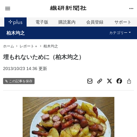
電子版
購読案内
会員登録
サポート
柏木均之
カテゴリー
ホーム
レポート＋
柏木均之
埋もれないために（柏木均之）
2013/10/23 14:36 更新
この記事を保存