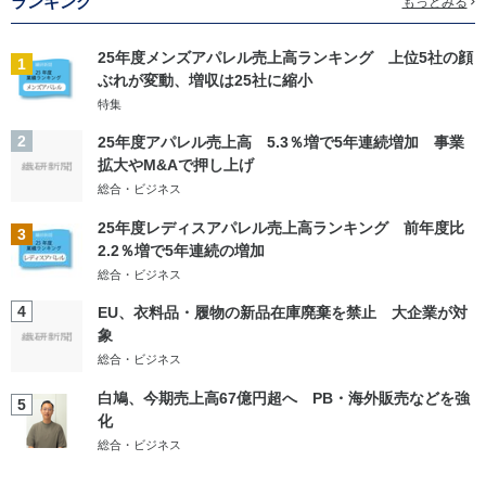
ランキング
もっとみる
25年度メンズアパレル売上高ランキング 上位5社の顔
1
ぶれが変動、増収は25社に縮小
特集
2
25年度アパレル売上高 5.3％増で5年連続増加 事業
拡大やM&Aで押し上げ
総合・ビジネス
25年度レディスアパレル売上高ランキング 前年度比
3
2.2％増で5年連続の増加
総合・ビジネス
4
EU、衣料品・履物の新品在庫廃棄を禁止 大企業が対
象
総合・ビジネス
白鳩、今期売上高67億円超へ PB・海外販売などを強
5
化
総合・ビジネス