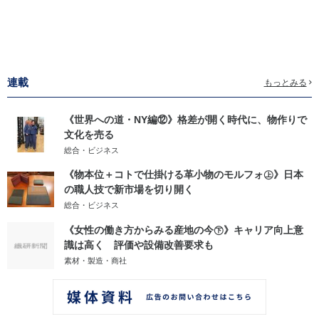
連載
もっとみる
《世界への道・NY編⑫》格差が開く時代に、物作りで
文化を売る
総合・ビジネス
《物本位＋コトで仕掛ける革小物のモルフォ㊤》日本
の職人技で新市場を切り開く
総合・ビジネス
《女性の働き方からみる産地の今㊦》キャリア向上意
識は高く 評価や設備改善要求も
素材・製造・商社