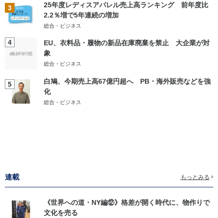
25年度レディスアパレル売上高ランキング 前年度比
3
2.2％増で5年連続の増加
総合・ビジネス
4
EU、衣料品・履物の新品在庫廃棄を禁止 大企業が対
象
総合・ビジネス
白鳩、今期売上高67億円超へ PB・海外販売などを強
5
化
総合・ビジネス
連載
もっとみる
《世界への道・NY編⑫》格差が開く時代に、物作りで
文化を売る