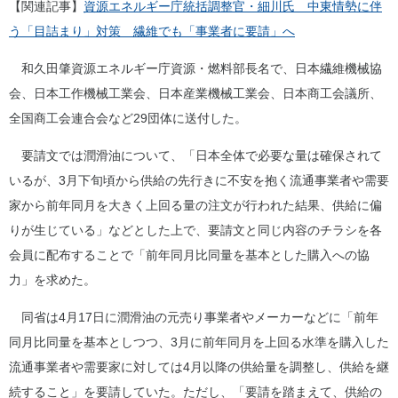
【関連記事】
資源エネルギー庁統括調整官・細川氏 中東情勢に伴
う「目詰まり」対策 繊維でも「事業者に要請」へ
和久田肇資源エネルギー庁資源・燃料部長名で、日本繊維機械協
会、日本工作機械工業会、日本産業機械工業会、日本商工会議所、
全国商工会連合会など29団体に送付した。
要請文では潤滑油について、「日本全体で必要な量は確保されて
いるが、3月下旬頃から供給の先行きに不安を抱く流通事業者や需要
家から前年同月を大きく上回る量の注文が行われた結果、供給に偏
りが生じている」などとした上で、要請文と同じ内容のチラシを各
会員に配布することで「前年同月比同量を基本とした購入への協
力」を求めた。
同省は4月17日に潤滑油の元売り事業者やメーカーなどに「前年
同月比同量を基本としつつ、3月に前年同月を上回る水準を購入した
流通事業者や需要家に対しては4月以降の供給量を調整し、供給を継
続すること」を要請していた。ただし、「要請を踏まえて、供給の