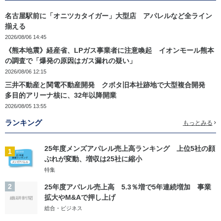
名古屋駅前に「オニツカタイガー」大型店 アパレルなど全ライン
揃える
2026/08/06 14:45
《熊本地震》経産省、LPガス事業者に注意喚起 イオンモール熊本
の調査で「爆発の原因はガス漏れの疑い」
2026/08/06 12:15
三井不動産と関電不動産開発 クボタ旧本社跡地で大型複合開発
多目的アリーナ核に、32年以降開業
2026/08/05 13:55
ランキング
もっとみる
25年度メンズアパレル売上高ランキング 上位5社の顔
1
ぶれが変動、増収は25社に縮小
特集
2
25年度アパレル売上高 5.3％増で5年連続増加 事業
拡大やM&Aで押し上げ
総合・ビジネス