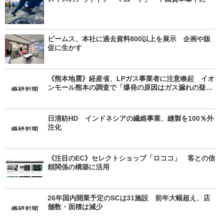
ビームス、本社に過去資料800以上を展示 企画や販
促に生かす
《熊本地震》経産省、LPガス事業者に注意喚起 イオ
ンモール熊本の調査で「爆発の原因はガス漏れの疑
い」
日清紡HD インドネシアの繊維事業、縫製を100％外
注化
《注目のEC》セレクトショップ「ロココ」 客との信
頼関係の構築に活用
26年国内開業予定のSCは31施設 前年大幅超え、店
舗数・面積は減少