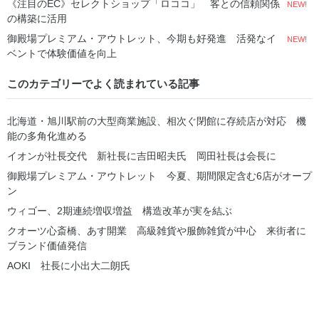
《注目のEC》セレクトショップ「ロココ」 客との信頼関係
NEW!
の構築に活用
御殿場プレミアム・アウトレット、今期も好発進 活発なイ
NEW!
ベントで体験価値を向上
このカテゴリーでよく読まれている記事
北海道・旭川駅前の大型商業施設、相次ぐ閉館に存続店が対応 機
能の多角化進める
イオンが社長交代 新社長に吉田昭夫氏 岡田社長は会長に
御殿場プレミアム・アウトレット 今夏、期間限定含む6店がオープ
ン
ウィゴー、2期連続増収増益 構造改革が実を結ぶ
クオーツ心斎橋、あす開業 高級雑貨や服飾雑貨が中心 来街者に
ブランド価値発信
AOKI 社長に小出大二朗氏