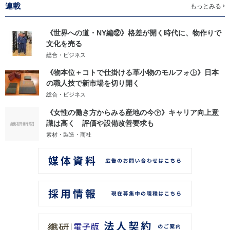
連載
もっとみる
《世界への道・NY編⑫》格差が開く時代に、物作りで
文化を売る
総合・ビジネス
《物本位＋コトで仕掛ける革小物のモルフォ㊤》日本
の職人技で新市場を切り開く
総合・ビジネス
《女性の働き方からみる産地の今㊦》キャリア向上意
識は高く 評価や設備改善要求も
素材・製造・商社