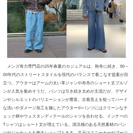
メンズ有力専門店の25年春夏のカジュアルは、秋冬に続き、90～
00年代のストリートスタイルを現代のバランスで着こなす提案が目
立つ。アウターはアームの太い革ジャンや布帛のショート丈ブルゾ
ンが人気を集めそうだ。パンツは引き続き太めが主流だが、デザイ
ンやシルエットのバリエーションが豊富。古着見えを狙ってハード
な洗いやダメージ加工を施したアウターやパンツにはクリーンなチ
ェック柄やウェスタンディテールのシャツを合わせる。インナーの
Tシャツはショート丈が増えている。清涼感のある天然素材のパン
ツやジャケットを推すショップもある。足元はスニーカーやブーツ