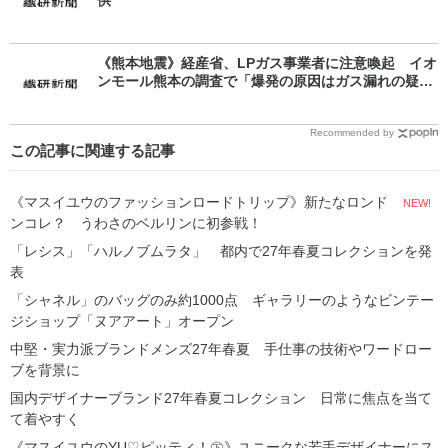
《熊本地震》経産省、LPガス事業者に注意喚起 イオ
ンモール熊本の調査で「爆発の原因はガス漏れの疑
い」
Recommended by
この記事に関連する記事
《マスイユウのファッションロードトリップ》新たなロンド
NEW!
ンコレ？ うわさのベルリンに初参戦！
「レシス」「ハルノブムラタ」 都内で27年春夏コレクションを発
表
「シャネル」のバッグのみ約1000点 ギャラリーのようなビンテー
ジショップ「ヌアアート」オープン
中堅・実力派ブランドメンズ27年春夏 手仕事の技術やワードロー
ブを背景に
国内デザイナーブランド27年春夏コレクション 日常に焦点を当て
て着やすく
《マスイユウのYU♡ピッティ！㊦》ユニークな若手デザイナーにス