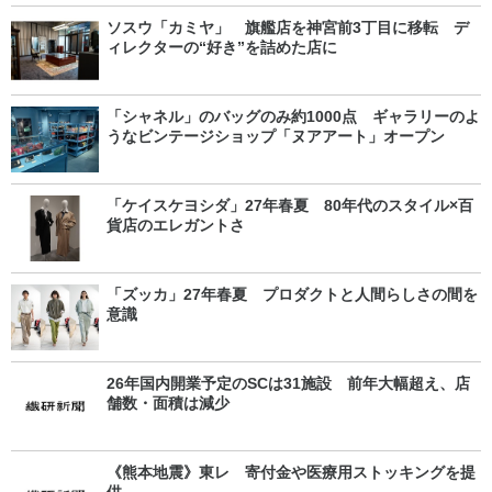
ソスウ「カミヤ」 旗艦店を神宮前3丁目に移転 デ
ィレクターの“好き”を詰めた店に
「シャネル」のバッグのみ約1000点 ギャラリーのよ
うなビンテージショップ「ヌアアート」オープン
「ケイスケヨシダ」27年春夏 80年代のスタイル×百
貨店のエレガントさ
「ズッカ」27年春夏 プロダクトと人間らしさの間を
意識
26年国内開業予定のSCは31施設 前年大幅超え、店
舗数・面積は減少
《熊本地震》東レ 寄付金や医療用ストッキングを提
供