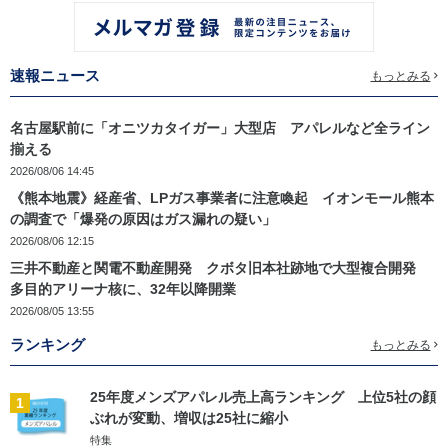
速報ニュース
もっとみる
名古屋駅前に「オニツカタイガー」大型店 アパレルなど全ライン
揃える
2026/08/06 14:45
《熊本地震》経産省、LPガス事業者に注意喚起 イオンモール熊本
の調査で「爆発の原因はガス漏れの疑い」
2026/08/06 12:15
三井不動産と関電不動産開発 クボタ旧本社跡地で大型複合開発
多目的アリーナ核に、32年以降開業
2026/08/05 13:55
ランキング
もっとみる
25年度メンズアパレル売上高ランキング 上位5社の顔
1
ぶれが変動、増収は25社に縮小
特集