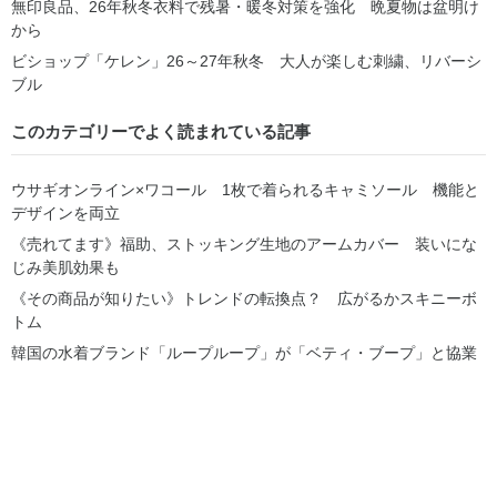
無印良品、26年秋冬衣料で残暑・暖冬対策を強化 晩夏物は盆明け
から
ビショップ「ケレン」26～27年秋冬 大人が楽しむ刺繍、リバーシ
ブル
このカテゴリーでよく読まれている記事
ウサギオンライン×ワコール 1枚で着られるキャミソール 機能と
デザインを両立
《売れてます》福助、ストッキング生地のアームカバー 装いにな
じみ美肌効果も
《その商品が知りたい》トレンドの転換点？ 広がるかスキニーボ
トム
韓国の水着ブランド「ループループ」が「ベティ・ブープ」と協業