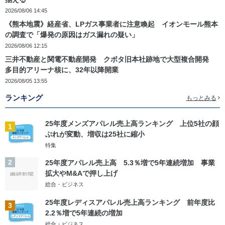
2026/08/06 14:45
《熊本地震》経産省、LPガス事業者に注意喚起 イオンモール熊本
の調査で「爆発の原因はガス漏れの疑い」
2026/08/06 12:15
三井不動産と関電不動産開発 クボタ旧本社跡地で大型複合開発
多目的アリーナ核に、32年以降開業
2026/08/05 13:55
ランキング
もっとみる
25年度メンズアパレル売上高ランキング 上位5社の顔
1
ぶれが変動、増収は25社に縮小
特集
2
25年度アパレル売上高 5.3％増で5年連続増加 事業
拡大やM&Aで押し上げ
総合・ビジネス
25年度レディスアパレル売上高ランキング 前年度比
3
2.2％増で5年連続の増加
総合・ビジネス