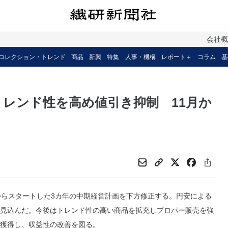
会社
コレクション・トレンド
商品
新興
特集
人事・機構
レポート＋
コラム
基
トレンド性を高め値引き抑制 11月か
からスタートした3カ年の中期経営計画を下方修正する。円安による
見込んだ。今後はトレンド性の高い商品を拡充しプロパー販売を強
獲得し、収益性の改善を図る。