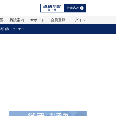
概要
購読案内
サポート
会員登録
ログイン
礎知識
セミナー