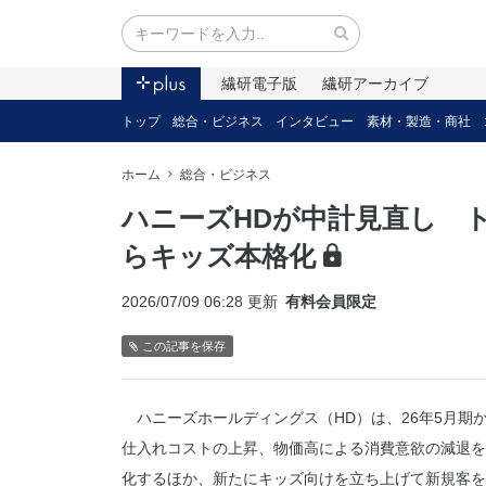
繊研電子版
繊研アーカイブ
トップ
総合・ビジネス
インタビュー
素材・製造・商社
ホーム
総合・ビジネス
ハニーズHDが中計見直し 
らキッズ本格化
2026/07/09 06:28 更新
有料会員限定
この記事を保存
ハニーズホールディングス（HD）は、26年5月期
仕入れコストの上昇、物価高による消費意欲の減退を
化するほか、新たにキッズ向けを立ち上げて新規客を