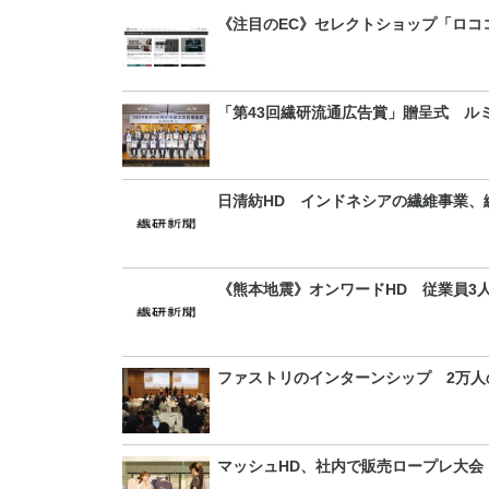
《注目のEC》セレクトショップ「ロコ
「第43回繊研流通広告賞」贈呈式 ル
日清紡HD インドネシアの繊維事業、縫
《熊本地震》オンワードHD 従業員3
ファストリのインターンシップ 2万人
マッシュHD、社内で販売ロープレ大会