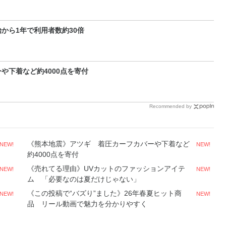
から1年で利用者数約30倍
や下着など約4000点を寄付
Recommended by
《熊本地震》アツギ 着圧カーフカバーや下着など
NEW!
NEW!
約4000点を寄付
《売れてる理由》UVカットのファッションアイテ
NEW!
NEW!
ム 「必要なのは夏だけじゃない」
《この投稿で“バズり”ました》26年春夏ヒット商
NEW!
NEW!
品 リール動画で魅力を分かりやすく