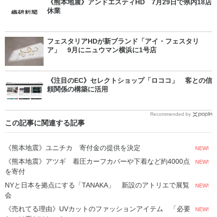
《熊本地震》アンドエスティHD 7月29日で県内18店
休業
フェスタリアHDが新ブランド「アイ・フェスタリ
ア」 9月にニュウマン横浜に1号店
《注目のEC》セレクトショップ「ロココ」 客との信
頼関係の構築に活用
Recommended by
この記事に関連する記事
《熊本地震》ユニチカ 寄付金の提供を決定
NEW!
《熊本地震》アツギ 着圧カーフカバーや下着など約4000点
NEW!
を寄付
NYと日本を拠点にする「TANAKA」 新設のアトリエで展覧
NEW!
会
《売れてる理由》UVカットのファッションアイテム 「必要
NEW!