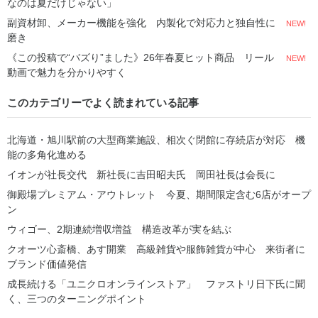
なのは夏だけじゃない」
副資材卸、メーカー機能を強化 内製化で対応力と独自性に
NEW!
磨き
《この投稿で“バズり”ました》26年春夏ヒット商品 リール
NEW!
動画で魅力を分かりやすく
このカテゴリーでよく読まれている記事
北海道・旭川駅前の大型商業施設、相次ぐ閉館に存続店が対応 機
能の多角化進める
イオンが社長交代 新社長に吉田昭夫氏 岡田社長は会長に
御殿場プレミアム・アウトレット 今夏、期間限定含む6店がオープ
ン
ウィゴー、2期連続増収増益 構造改革が実を結ぶ
クオーツ心斎橋、あす開業 高級雑貨や服飾雑貨が中心 来街者に
ブランド価値発信
成長続ける「ユニクロオンラインストア」 ファストリ日下氏に聞
く、三つのターニングポイント