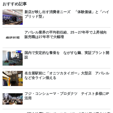
おすすめ記事
新店が映し出す消費者ニーズ 「体験価値」と「ハイ
ブリッド型」
アパレル業界の平均初任給、25～27年卒で上昇傾向
販売職は27年卒で大幅増
国内で安定的な養蚕を ながすな繭、実証プラント開
設
名古屋駅前に「オニツカタイガー」大型店 アパレル
など全ライン揃える
フジ・コンシューマ・プロダクツ テイスト多様にIP
活用