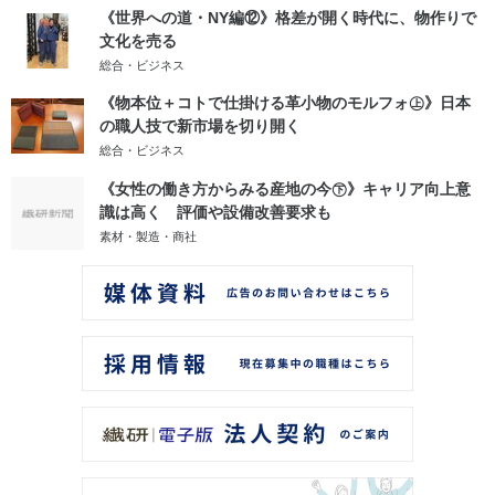
《世界への道・NY編⑫》格差が開く時代に、物作りで
文化を売る
総合・ビジネス
《物本位＋コトで仕掛ける革小物のモルフォ㊤》日本
の職人技で新市場を切り開く
総合・ビジネス
《女性の働き方からみる産地の今㊦》キャリア向上意
識は高く 評価や設備改善要求も
素材・製造・商社