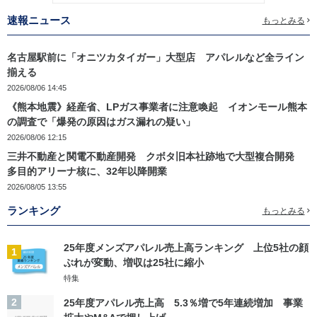
速報ニュース
もっとみる
名古屋駅前に「オニツカタイガー」大型店 アパレルなど全ライン
揃える
2026/08/06 14:45
《熊本地震》経産省、LPガス事業者に注意喚起 イオンモール熊本
の調査で「爆発の原因はガス漏れの疑い」
2026/08/06 12:15
三井不動産と関電不動産開発 クボタ旧本社跡地で大型複合開発
多目的アリーナ核に、32年以降開業
2026/08/05 13:55
ランキング
もっとみる
25年度メンズアパレル売上高ランキング 上位5社の顔
1
ぶれが変動、増収は25社に縮小
特集
2
25年度アパレル売上高 5.3％増で5年連続増加 事業