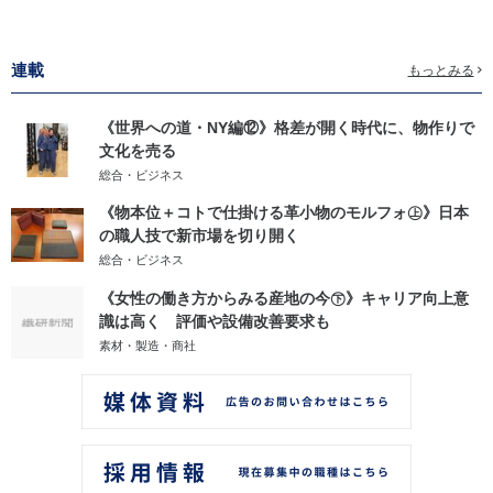
連載
もっとみる
《世界への道・NY編⑫》格差が開く時代に、物作りで
文化を売る
総合・ビジネス
《物本位＋コトで仕掛ける革小物のモルフォ㊤》日本
の職人技で新市場を切り開く
総合・ビジネス
《女性の働き方からみる産地の今㊦》キャリア向上意
識は高く 評価や設備改善要求も
素材・製造・商社