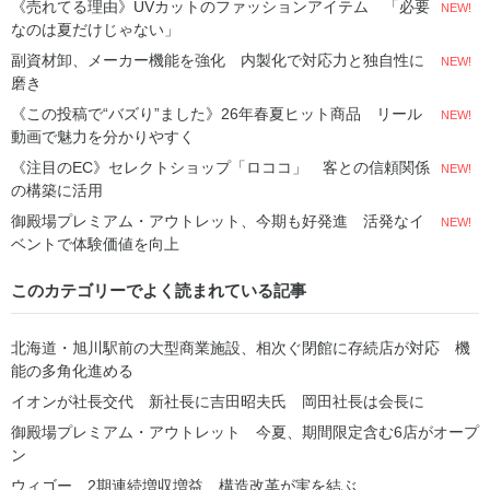
《売れてる理由》UVカットのファッションアイテム 「必要
NEW!
なのは夏だけじゃない」
副資材卸、メーカー機能を強化 内製化で対応力と独自性に
NEW!
磨き
《この投稿で“バズり”ました》26年春夏ヒット商品 リール
NEW!
動画で魅力を分かりやすく
《注目のEC》セレクトショップ「ロココ」 客との信頼関係
NEW!
の構築に活用
御殿場プレミアム・アウトレット、今期も好発進 活発なイ
NEW!
ベントで体験価値を向上
このカテゴリーでよく読まれている記事
北海道・旭川駅前の大型商業施設、相次ぐ閉館に存続店が対応 機
能の多角化進める
イオンが社長交代 新社長に吉田昭夫氏 岡田社長は会長に
御殿場プレミアム・アウトレット 今夏、期間限定含む6店がオープ
ン
ウィゴー、2期連続増収増益 構造改革が実を結ぶ