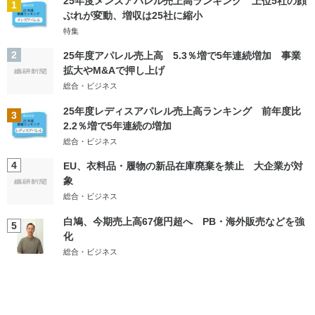
25年度メンズアパレル売上高ランキング 上位5社の顔
1
ぶれが変動、増収は25社に縮小
特集
2
25年度アパレル売上高 5.3％増で5年連続増加 事業
拡大やM&Aで押し上げ
総合・ビジネス
25年度レディスアパレル売上高ランキング 前年度比
3
2.2％増で5年連続の増加
総合・ビジネス
4
EU、衣料品・履物の新品在庫廃棄を禁止 大企業が対
象
総合・ビジネス
白鳩、今期売上高67億円超へ PB・海外販売などを強
5
化
総合・ビジネス