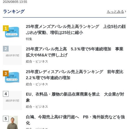
2026/08/05 13:55
ランキング
もっとみる
25年度メンズアパレル売上高ランキング 上位5社の顔
1
ぶれが変動、増収は25社に縮小
特集
2
25年度アパレル売上高 5.3％増で5年連続増加 事業
拡大やM&Aで押し上げ
総合・ビジネス
25年度レディスアパレル売上高ランキング 前年度比
3
2.2％増で5年連続の増加
総合・ビジネス
4
EU、衣料品・履物の新品在庫廃棄を禁止 大企業が対
象
総合・ビジネス
白鳩、今期売上高67億円超へ PB・海外販売などを強
5
化