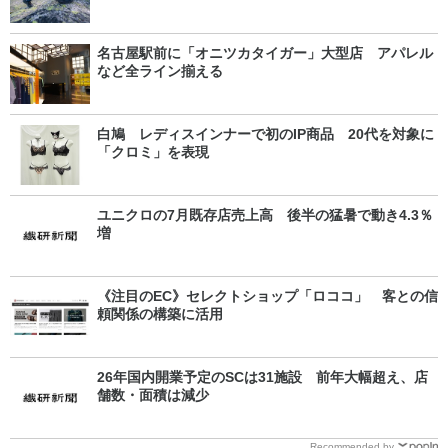
名古屋駅前に「オニツカタイガー」大型店 アパレル
など全ライン揃える
白鳩 レディスインナーで初のIP商品 20代を対象に
「クロミ」を表現
ユニクロの7月既存店売上高 後半の猛暑で動き4.3％
増
《注目のEC》セレクトショップ「ロココ」 客との信
頼関係の構築に活用
26年国内開業予定のSCは31施設 前年大幅超え、店
舗数・面積は減少
Recommended by