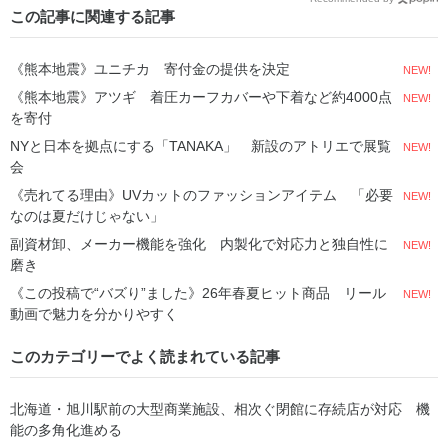
この記事に関連する記事
《熊本地震》ユニチカ 寄付金の提供を決定
NEW!
《熊本地震》アツギ 着圧カーフカバーや下着など約4000点
NEW!
を寄付
NYと日本を拠点にする「TANAKA」 新設のアトリエで展覧
NEW!
会
《売れてる理由》UVカットのファッションアイテム 「必要
NEW!
なのは夏だけじゃない」
副資材卸、メーカー機能を強化 内製化で対応力と独自性に
NEW!
磨き
《この投稿で“バズり”ました》26年春夏ヒット商品 リール
NEW!
動画で魅力を分かりやすく
このカテゴリーでよく読まれている記事
北海道・旭川駅前の大型商業施設、相次ぐ閉館に存続店が対応 機
能の多角化進める