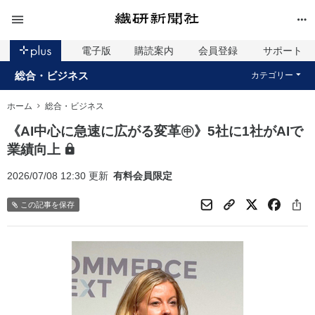
電子版
購読案内
会員登録
サポート
総合・ビジネス
カテゴリー
ホーム
総合・ビジネス
《AI中心に急速に広がる変革㊥》5社に1社がAIで
業績向上
2026/07/08 12:30 更新
有料会員限定
この記事を保存