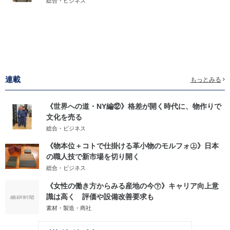
総合・ビジネス
連載
もっとみる
《世界への道・NY編⑫》格差が開く時代に、物作りで
文化を売る
総合・ビジネス
《物本位＋コトで仕掛ける革小物のモルフォ㊤》日本
の職人技で新市場を切り開く
総合・ビジネス
《女性の働き方からみる産地の今㊦》キャリア向上意
識は高く 評価や設備改善要求も
素材・製造・商社