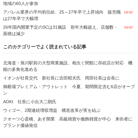
地域の60人が参加
アパレル業界の平均初任給、25～27年卒で上昇傾向 販売職
NEW!
は27年卒で大幅増
26年国内開業予定のSCは31施設 前年大幅超え、店舗数・
NEW!
面積は減少
このカテゴリーでよく読まれている記事
北海道・旭川駅前の大型商業施設、相次ぐ閉館に存続店が対応 機
能の多角化進める
イオンが社長交代 新社長に吉田昭夫氏 岡田社長は会長に
御殿場プレミアム・アウトレット 今夏、期間限定含む6店がオープ
ン
AOKI 社長に小出大二朗氏
ウィゴー、2期連続増収増益 構造改革が実を結ぶ
クオーツ心斎橋、あす開業 高級雑貨や服飾雑貨が中心 来街者に
ブランド価値発信