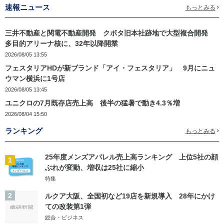
速報ニュース
もっとみる
三井不動産と関電不動産開発 クボタ旧本社跡地で大型複合開発
多目的アリーナ核に、32年以降開業
2026/08/05 13:55
フェスタリアHDが新ブランド「アイ・フェスタリア」 9月にニュ
ウマン横浜に1号店
2026/08/05 13:45
ユニクロの7月既存店売上高 後半の猛暑で動き4.3％増
2026/08/04 15:50
ランキング
もっとみる
25年度メンズアパレル売上高ランキング 上位5社の顔
1
ぶれが変動、増収は25社に縮小
特集
2
ルクア大阪、全国初など19店を新規導入 28年にかけ
ての改装第1弾
総合・ビジネス