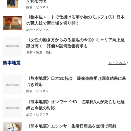
文化を売る
総合・ビジネス
《物本位＋コトで仕掛ける革小物のモルフォ㊤》日本
の職人技で新市場を切り開く
総合・ビジネス
《女性の働き方からみる産地の今㊦》キャリア向上意
識は高く 評価や設備改善要求も
素材・製造・商社
熊本地震
もっとみる
《熊本地震》日本SC協会 爆発事故受け調査結果に基
づき対応
総合・ビジネス
《熊本地震》オンワードHD 従業員3人が死亡した経
緯と今後の対応
総合・ビジネス
《熊本地震》ムシンサ 生活日用品を無償で同封