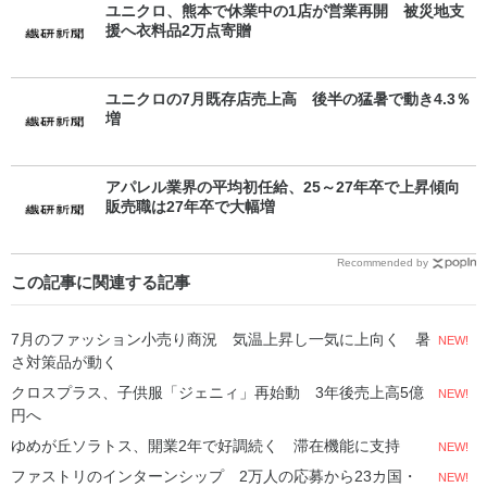
ユニクロ、熊本で休業中の1店が営業再開 被災地支
援へ衣料品2万点寄贈
ユニクロの7月既存店売上高 後半の猛暑で動き4.3％
増
アパレル業界の平均初任給、25～27年卒で上昇傾向
販売職は27年卒で大幅増
Recommended by
この記事に関連する記事
7月のファッション小売り商況 気温上昇し一気に上向く 暑
NEW!
さ対策品が動く
クロスプラス、子供服「ジェニィ」再始動 3年後売上高5億
NEW!
円へ
ゆめが丘ソラトス、開業2年で好調続く 滞在機能に支持
NEW!
ファストリのインターンシップ 2万人の応募から23カ国・
NEW!