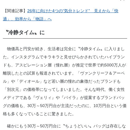
【関連記事】
26年に向けた4つの“気分トレンド” 見えから「快
適」、効率から「物語」へ
〝冷静タイム〟に
物価高と円安が続き、生活者は完全に〝冷静タイム〟に入りまし
た。インスタグラムでキラキラと見せびらかされていたハイブラン
ドも、アスピレーション層（憧れ層）が推定で世界で約5000万人が
離脱したとの試算も報道されています。「ヴァンクリーフ＆アーペ
ル」や「ディオール」など若い層の憧れの象徴だったブランドも
「別次元」の価格帯になってしまいました。そんな時代、働く女性
メディアである『ヴェリィ』や『バイラ』が提案するブランドバッ
グの価格も、30万～50万円台が主流だったのに、10万円台という価
格も多くなっていることに驚きました。
確かにもう30万～50万円台に〝ちょうどいい〟バッグは存在しな