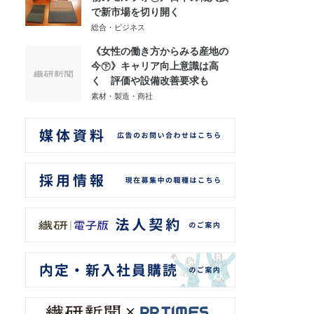
で新市場を切り開く
総合・ビジネス
《女性の働き方からみる産地の
今㊦》キャリア向上意識は高
く 評価や設備改善要求も
素材・製造・商社