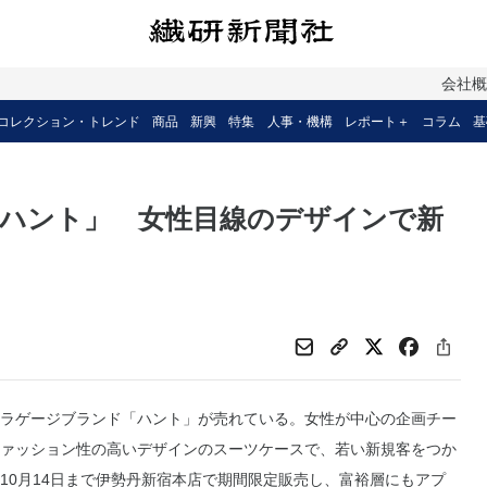
会社
コレクション・トレンド
商品
新興
特集
人事・機構
レポート＋
コラム
基
ハント」 女性目線のデザインで新
ラゲージブランド「ハント」が売れている。女性が中心の企画チー
ァッション性の高いデザインのスーツケースで、若い新規客をつか
10月14日まで伊勢丹新宿本店で期間限定販売し、富裕層にもアプ