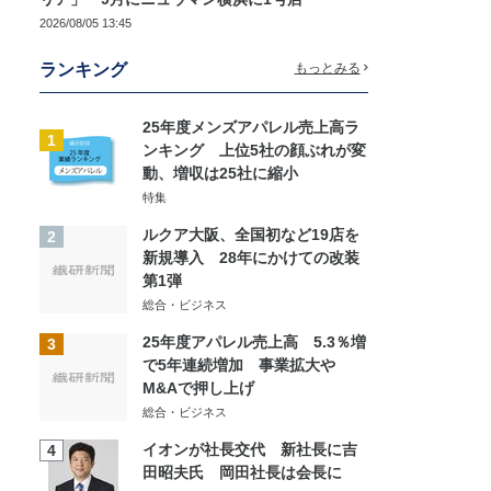
2026/08/05 13:45
ランキング
もっとみる
25年度メンズアパレル売上高ラ
1
ンキング 上位5社の顔ぶれが変
動、増収は25社に縮小
特集
ルクア大阪、全国初など19店を
2
新規導入 28年にかけての改装
第1弾
総合・ビジネス
25年度アパレル売上高 5.3％増
3
で5年連続増加 事業拡大や
M&Aで押し上げ
総合・ビジネス
イオンが社長交代 新社長に吉
4
田昭夫氏 岡田社長は会長に