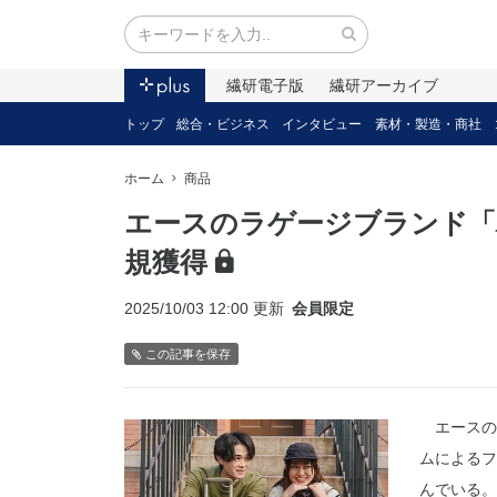
繊研電子版
繊研アーカイブ
トップ
総合・ビジネス
インタビュー
素材・製造・商社
ホーム
商品
エースのラゲージブランド「
規獲得
2025/10/03 12:00 更新
会員限定
この記事を保存
エースの
ムによるフ
んでいる。