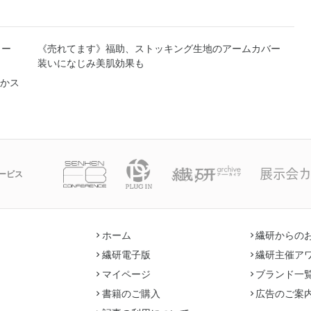
ソー
《売れてます》福助、ストッキング生地のアームカバー
装いになじみ美肌効果も
かス
ービス
ホーム
繊研からの
繊研電子版
繊研主催ア
マイページ
ブランド一
書籍のご購入
広告のご案