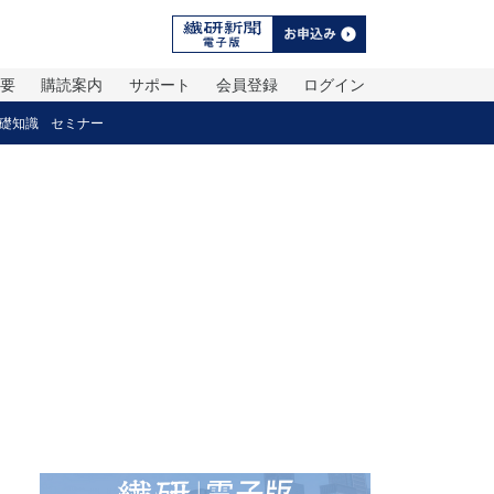
概要
購読案内
サポート
会員登録
ログイン
礎知識
セミナー