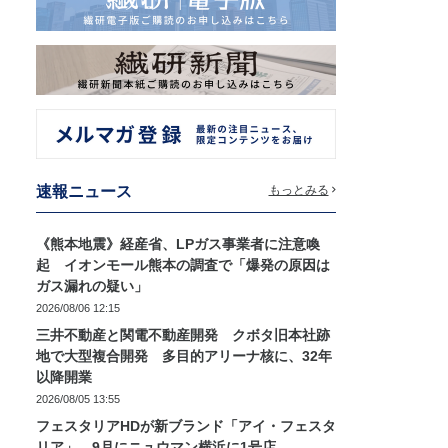
速報ニュース
もっとみる
《熊本地震》経産省、LPガス事業者に注意喚
起 イオンモール熊本の調査で「爆発の原因は
ガス漏れの疑い」
2026/08/06 12:15
三井不動産と関電不動産開発 クボタ旧本社跡
地で大型複合開発 多目的アリーナ核に、32年
以降開業
2026/08/05 13:55
フェスタリアHDが新ブランド「アイ・フェスタ
リア」 9月にニュウマン横浜に1号店