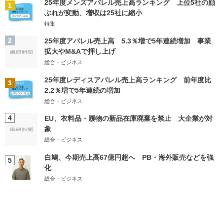
25年度メンズアパレル売上高ランキング 上位5社の顔
1
ぶれが変動、増収は25社に縮小
特集
2
25年度アパレル売上高 5.3％増で5年連続増加 事業
拡大やM&Aで押し上げ
総合・ビジネス
25年度レディスアパレル売上高ランキング 前年度比
3
2.2％増で5年連続の増加
総合・ビジネス
4
EU、衣料品・履物の新品在庫廃棄を禁止 大企業が対
象
総合・ビジネス
白鳩、今期売上高67億円超へ PB・海外販売などを強
5
化
総合・ビジネス