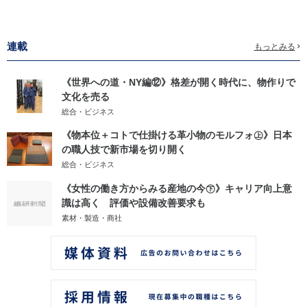
連載
もっとみる
《世界への道・NY編⑫》格差が開く時代に、物作りで
文化を売る
総合・ビジネス
《物本位＋コトで仕掛ける革小物のモルフォ㊤》日本
の職人技で新市場を切り開く
総合・ビジネス
《女性の働き方からみる産地の今㊦》キャリア向上意
識は高く 評価や設備改善要求も
素材・製造・商社