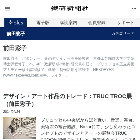
電子版
購読案内
会員登録
サポート
前田彩子
カテゴリー
前田彩子
前田彩子 パタンナー、企画デザイナー等を経験後、京都工芸繊維大学大学院
博士課程修了。ベルギー政府助成の制作研究員を経て、ブリュッセル王立美術
アカデミー修士課程修了。執筆、制作活動を継続中。NEKOEYES
(www.nekoeyes.com)主宰、ライター。
デザイン・アート作品のトレード：TRUC TROC展
（前田彩子）
2014/04/24
ブリュッセル中央駅からほど近い、音楽、舞台、
美術館の複合施設、Bozarにて、少し変わったコ
ンセプトのデザインとアートの展覧会TRUC
TROCが開催されました。展覧会タイトルにある