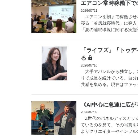
エアコン常時稼働下で
2026/07/21
エアコンを朝まで稼働させ
寝る「冷房就寝時代」に突入
「夏の睡眠環境に関する実態調
「ライフズ」「トゥデ
る
2026/07/16
大手アパレルから独立し、2
りで成長を続けている。自分
共感を集める。現在はファッシ
《AI中心に急速に広
2026/07/09
Z世代のパネルディスカッシ
ているのを見て、その写真をC
よりクリエイターやインフルエン