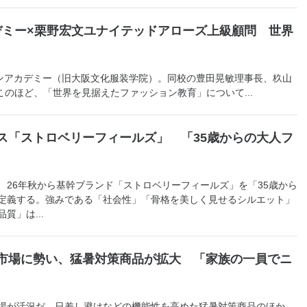
デミー×栗野宏文ユナイテッドアローズ上級顧問 世界
ンアカデミー（旧大阪文化服装学院）。同校の豊田晃敏理事長、杦山
のほど、「世界を見据えたファッション教育」について...
ス「ストロベリーフィールズ」 「35歳からの大人フ
26年秋から基幹ブランド「ストロベリーフィールズ」を「35歳から
定義する。強みである「社会性」「骨格を美しく見せるシルエット」
質」は...
市場に勢い、猛暑対策商品が拡大 「家族の一員でニ
場が活況だ。日差し避けなどの機能性を高めた猛暑対策商品のほか、