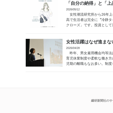
「自分の納得」と「上
2026/05/12
女性潮流研究所から26年上
高で生活者は完全に〝冷静タ
クローズ」です。投資として選
女性活躍はなぜ進まない
2026/04/28
昨年、男女雇用機会均等法は
育児休業制度や柔軟な働き方
児期の離職もなお多い。制度を
繊研新聞社のサ