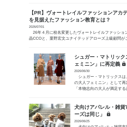
【PR】ヴォートレイルファッションアカ
を見据えたファッション教育とは？
2026/07/01
26年４月に校名変更したヴォートレイルファッショ
晶CCOと、栗野宏文ユナイテッドアローズ上級顧問がこ
シュガー・マトリック
ェミニン」に再定義
2026/06/30
シュガー・マトリックスは、
の大人フェミニン」として再
「本物志向の大人が満足する品
犬向けアパレル・雑貨
ーズは同じ」
2026/06/25
犬向けのアパレル・雑貨市