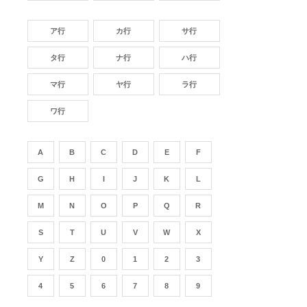
ア行
カ行
サ行
タ行
ナ行
ハ行
マ行
ヤ行
ラ行
ワ行
A
B
C
D
E
F
G
H
I
J
K
L
M
N
O
P
Q
R
S
T
U
V
W
X
Y
Z
0
1
2
3
4
5
6
7
8
9