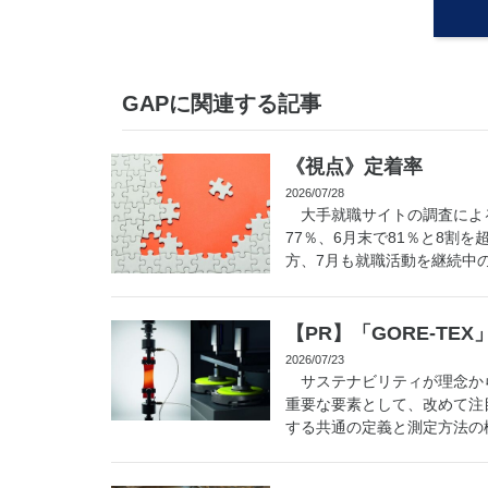
GAPに関連する記事
《視点》定着率
2026/07/28
大手就職サイトの調査による
77％、6月末で81％と8割
方、7月も就職活動を継続中の学
【PR】「GORE-T
2026/07/23
サステナビリティが理念か
重要な要素として、改めて注
する共通の定義と測定方法の構