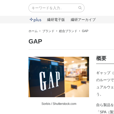
繊研電子版
繊研アーカイブ
ホーム
ブランド
総合ブランド
GAP
GAP
概要
ギャップ（
のルーツで
ュアルウェ
う。
Sorbis / Shutterstock.com
自ら製品を
「SPA（