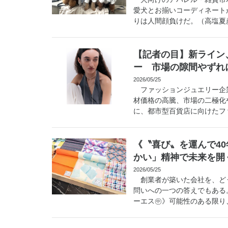
愛犬とお揃いコーディネート
りは人間顔負けだ。（高塩夏彦
【記者の目】新ライン
ー 市場の隙間やずれ
2026/05/25
ファッションジュエリー企
材価格の高騰、市場の二極化
に、都市型百貨店に向けたファ
《〝喜び〟を運んで4
かい」精神で未来を開
2026/05/25
創業者が築いた会社を、どう
問いへの一つの答えでもある
ーエス㊥》可能性のある限り、