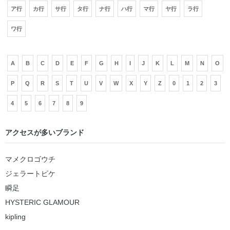
ア行
カ行
サ行
タ行
ナ行
ハ行
マ行
ヤ行
ラ行
ワ行
A
B
C
D
E
F
G
H
I
J
K
L
M
N
O
P
Q
R
S
T
U
V
W
X
Y
Z
0
1
2
3
4
5
6
7
8
9
アクセスが多いブランド
マメクロゴウチ
ジェラートピケ
瞬足
HYSTERIC GLAMOUR
kipling