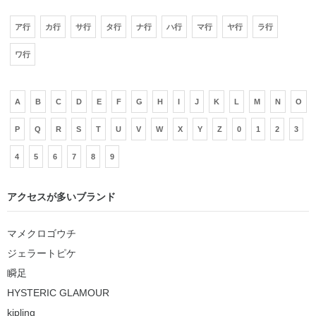
ア行
カ行
サ行
タ行
ナ行
ハ行
マ行
ヤ行
ラ行
ワ行
A
B
C
D
E
F
G
H
I
J
K
L
M
N
O
P
Q
R
S
T
U
V
W
X
Y
Z
0
1
2
3
4
5
6
7
8
9
アクセスが多いブランド
マメクロゴウチ
ジェラートピケ
瞬足
HYSTERIC GLAMOUR
kipling