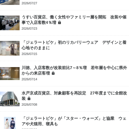
2026/07/27
うすい百貨店、働く女性やファミリー層を開拓 改装や催
事で入店客数4％増
2026/07/23
「ジェラートピケ」初のリカバリーウェア デザインと着
心地そのままに
2026/07/15
川徳、入店客数が改装前比7～8％増 若年層を中心に県外
からの来店客増
2026/07/14
水戸京成百貨店、対象顧客を再設定 27年度までに全館改
装
2026/07/08
「ジェラートピケ」が「スター・ウォーズ」と協業 ウェ
アや犬猫用、寝具も