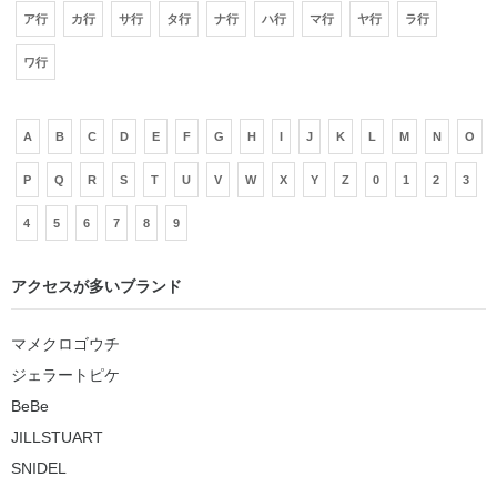
ア行
カ行
サ行
タ行
ナ行
ハ行
マ行
ヤ行
ラ行
ワ行
A
B
C
D
E
F
G
H
I
J
K
L
M
N
O
P
Q
R
S
T
U
V
W
X
Y
Z
0
1
2
3
4
5
6
7
8
9
アクセスが多いブランド
マメクロゴウチ
ジェラートピケ
BeBe
JILLSTUART
SNIDEL