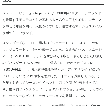
ジェラートピケ（gelato pique）は、2008年にスタート。ブランド
を象徴するモコモコとした素材のルームウエアを中心に、レディス
を中心に年齢を問わず人気を得ている。運営するマッシュスタイル
ラボの主力ブランド。
スタンダードなモコモコ素材の「ジェラート（GELATO）」の他
に、ジェラートよりもやや薄手でなめらかな柔らかさの「スムージ
ィー（SMOOTHIE）」、汗をすばやく吸収し、さらりとした肌触り
の「パウダー（POWDER）」、保温性にこだわった「スフレ
（SOUFFLE）」、吸水速乾機能を持った「アクアドライ（AQUA
DRY）」という5つの素材を使用したアイテムを展開している。ま
た年間を通してシーズンやイベントに応じた商品企画を行ってお
り、世界的フレンチシェフ「ジョエル ロブション」やピーナッツの
キャラクターなどともコラボレーションを展開している。
ジェラートピケブランドとして、飲食業態の「ジェラート ピケ カフ