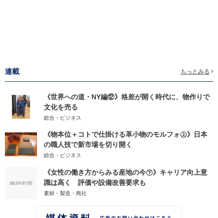
連載
もっとみる
《世界への道・NY編⑫》格差が開く時代に、物作りで
文化を売る
総合・ビジネス
《物本位＋コトで仕掛ける革小物のモルフォ㊤》日本
の職人技で新市場を切り開く
総合・ビジネス
《女性の働き方からみる産地の今㊦》キャリア向上意
識は高く 評価や設備改善要求も
素材・製造・商社