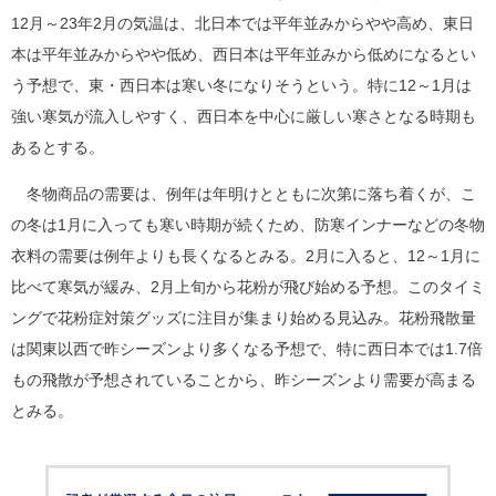
12月～23年2月の気温は、北日本では平年並みからやや高め、東日
本は平年並みからやや低め、西日本は平年並みから低めになるとい
う予想で、東・西日本は寒い冬になりそうという。特に12～1月は
強い寒気が流入しやすく、西日本を中心に厳しい寒さとなる時期も
あるとする。
冬物商品の需要は、例年は年明けとともに次第に落ち着くが、こ
の冬は1月に入っても寒い時期が続くため、防寒インナーなどの冬物
衣料の需要は例年よりも長くなるとみる。2月に入ると、12～1月に
比べて寒気が緩み、2月上旬から花粉が飛び始める予想。このタイミ
ングで花粉症対策グッズに注目が集まり始める見込み。花粉飛散量
は関東以西で昨シーズンより多くなる予想で、特に西日本では1.7倍
もの飛散が予想されていることから、昨シーズンより需要が高まる
とみる。