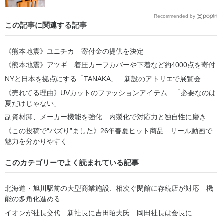
Recommended by
この記事に関連する記事
《熊本地震》ユニチカ 寄付金の提供を決定
《熊本地震》アツギ 着圧カーフカバーや下着など約4000点を寄付
NYと日本を拠点にする「TANAKA」 新設のアトリエで展覧会
《売れてる理由》UVカットのファッションアイテム 「必要なのは
夏だけじゃない」
副資材卸、メーカー機能を強化 内製化で対応力と独自性に磨き
《この投稿で“バズり”ました》26年春夏ヒット商品 リール動画で
魅力を分かりやすく
このカテゴリーでよく読まれている記事
北海道・旭川駅前の大型商業施設、相次ぐ閉館に存続店が対応 機
能の多角化進める
イオンが社長交代 新社長に吉田昭夫氏 岡田社長は会長に