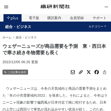
電子版
購読案内
会員登録
サポート
総合・ビジネス
カテゴリー
ホーム
総合・ビジネス
ウェザーニューズが商品需要を予測 東・西日本
で寒さ続き冬物需要も長く
2022/12/05 06:26 更新
この記事を保存
ウェザーニューズは、今冬の天気傾向と商品の需要予測をまとめ
た「冬の小売需要傾向2022」を発表した。それによると、今冬はラ
ニーニャ現象の影響で偏西風が日本付近で南に蛇行するため、日本
の上空には西回りで寒気が流れ込みやすい状況が続く。このため、