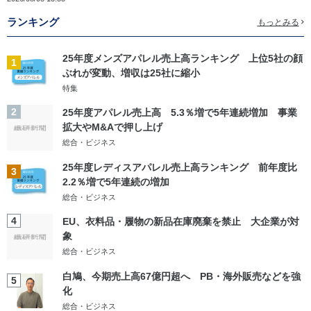
ランキング
もっとみる
25年度メンズアパレル売上高ランキング 上位5社の顔
1
ぶれが変動、増収は25社に縮小
特集
2
25年度アパレル売上高 5.3％増で5年連続増加 事業
拡大やM&Aで押し上げ
総合・ビジネス
25年度レディスアパレル売上高ランキング 前年度比
3
2.2％増で5年連続の増加
総合・ビジネス
4
EU、衣料品・履物の新品在庫廃棄を禁止 大企業が対
象
総合・ビジネス
白鳩、今期売上高67億円超へ PB・海外販売などを強
5
化
総合・ビジネス