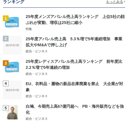
ランキング
もっとみる
25年度メンズアパレル売上高ランキング 上位5社の顔
1
ぶれが変動、増収は25社に縮小
特集
2
25年度アパレル売上高 5.3％増で5年連続増加 事業
拡大やM&Aで押し上げ
総合・ビジネス
25年度レディスアパレル売上高ランキング 前年度比
3
2.2％増で5年連続の増加
総合・ビジネス
4
EU、衣料品・履物の新品在庫廃棄を禁止 大企業が対
象
総合・ビジネス
白鳩、今期売上高67億円超へ PB・海外販売などを強
5
化
総合・ビジネス