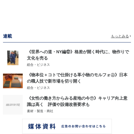
連載
もっとみる
《世界への道・NY編⑫》格差が開く時代に、物作りで
文化を売る
総合・ビジネス
《物本位＋コトで仕掛ける革小物のモルフォ㊤》日本
の職人技で新市場を切り開く
総合・ビジネス
《女性の働き方からみる産地の今㊦》キャリア向上意
識は高く 評価や設備改善要求も
素材・製造・商社