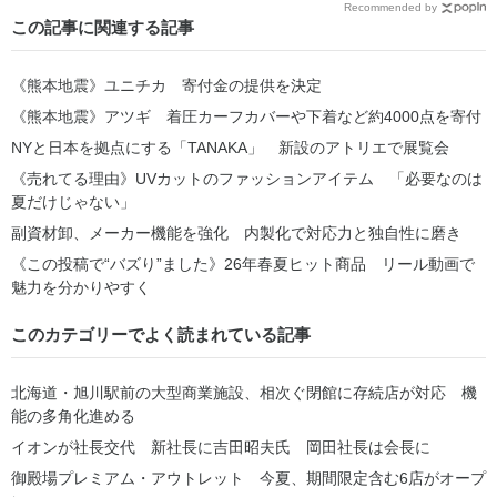
Recommended by
この記事に関連する記事
《熊本地震》ユニチカ 寄付金の提供を決定
《熊本地震》アツギ 着圧カーフカバーや下着など約4000点を寄付
NYと日本を拠点にする「TANAKA」 新設のアトリエで展覧会
《売れてる理由》UVカットのファッションアイテム 「必要なのは
夏だけじゃない」
副資材卸、メーカー機能を強化 内製化で対応力と独自性に磨き
《この投稿で“バズり”ました》26年春夏ヒット商品 リール動画で
魅力を分かりやすく
このカテゴリーでよく読まれている記事
北海道・旭川駅前の大型商業施設、相次ぐ閉館に存続店が対応 機
能の多角化進める
イオンが社長交代 新社長に吉田昭夫氏 岡田社長は会長に
御殿場プレミアム・アウトレット 今夏、期間限定含む6店がオープ