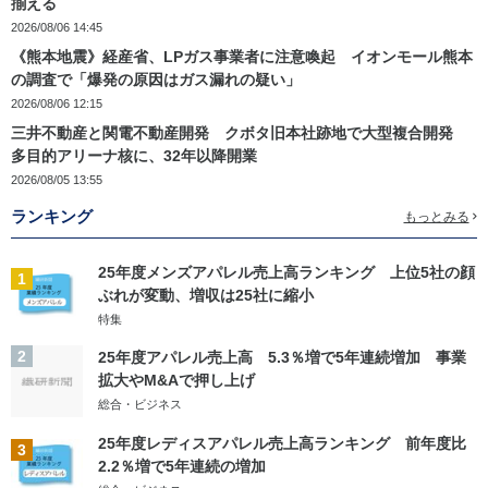
揃える
2026/08/06 14:45
《熊本地震》経産省、LPガス事業者に注意喚起 イオンモール熊本
の調査で「爆発の原因はガス漏れの疑い」
2026/08/06 12:15
三井不動産と関電不動産開発 クボタ旧本社跡地で大型複合開発
多目的アリーナ核に、32年以降開業
2026/08/05 13:55
ランキング
もっとみる
25年度メンズアパレル売上高ランキング 上位5社の顔
1
ぶれが変動、増収は25社に縮小
特集
2
25年度アパレル売上高 5.3％増で5年連続増加 事業
拡大やM&Aで押し上げ
総合・ビジネス
25年度レディスアパレル売上高ランキング 前年度比
3
2.2％増で5年連続の増加