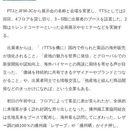
PTJとJFW-JCから展示会の名称と会場を変更し、TTSとしては2
回目。4フロアを貸し切り、3～5階に出展者のブースを設置した。2
階はトレンドコーナーといった企画展示やセミナーなどを実施す
る。
出展者からは、「（TTSを機に）国内で作られた製品の海外販売
が強化されること」「産地の魅力を世界に発信」とグローバルでの
新規開拓や認知向上、海外バイヤーとの商談に期待を寄せる声が目
立った。「価値を持続的に共有できるデザイナーやブランドとつな
がること」や、出展者同士でも情報交流し「他産地と組んだ商品開
発などのきっかけになれば」という企業もある。
初日の午前中は、フロアによって客足に差が見られたが、全体的
に来場客が多く訪れ好調な滑り出しとなった。播州織工業協同組合
は生地見本をブースで配布し、海外客も訪問してにぎわった。レザ
ー調の綿100％の播州織「レザーブ」や「播州晒」がイチ押し。