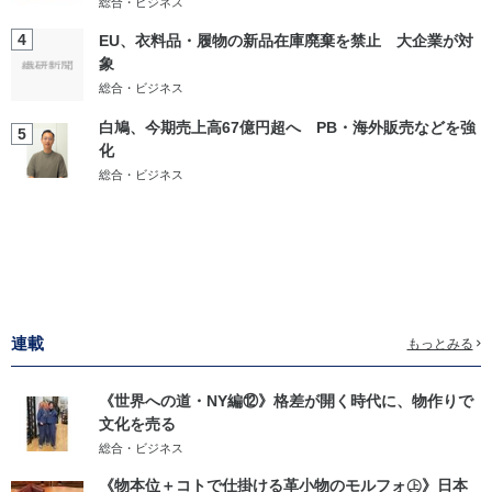
総合・ビジネス
4
EU、衣料品・履物の新品在庫廃棄を禁止 大企業が対
象
総合・ビジネス
白鳩、今期売上高67億円超へ PB・海外販売などを強
5
化
総合・ビジネス
連載
もっとみる
《世界への道・NY編⑫》格差が開く時代に、物作りで
文化を売る
総合・ビジネス
《物本位＋コトで仕掛ける革小物のモルフォ㊤》日本