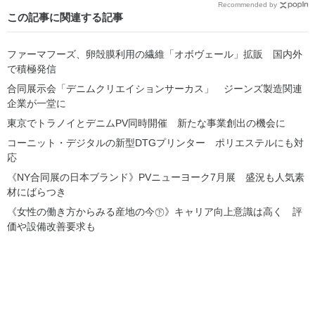
Recommended by
この記事に関連する記事
ファーマフーズ、卵殻膜利用の繊維「オボヴェール」拡販 国内外
で積極発信
合同展示会「デニムクリエイションサーカス」 ジーンズ製造関連
企業が一堂に
東京でトラノイとデニムPV同時開催 新たな事業創出の機会に
コーニット・デジタルの新型DTGプリンター ポリエステルにも対
応
《NY合同展の日本ブランド》PVニューヨーク7月展 盛況も人気素
材にばらつき
《女性の働き方からみる産地の今㊦》キャリア向上意識は高く 評
価や設備改善要求も