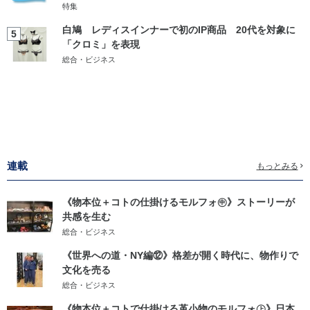
特集
白鳩 レディスインナーで初のIP商品 20代を対象に
5
「クロミ」を表現
総合・ビジネス
連載
もっとみる
《物本位＋コトの仕掛けるモルフォ㊥》ストーリーが
共感を生む
総合・ビジネス
《世界への道・NY編⑫》格差が開く時代に、物作りで
文化を売る
総合・ビジネス
《物本位＋コトで仕掛ける革小物のモルフォ㊤》日本