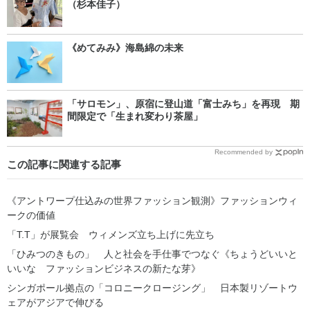
（杉本佳子）
《めてみみ》海島綿の未来
「サロモン」、原宿に登山道「富士みち」を再現 期
間限定で「生まれ変わり茶屋」
Recommended by
この記事に関連する記事
《アントワープ仕込みの世界ファッション観測》ファッションウィ
ークの価値
「T.T」が展覧会 ウィメンズ立ち上げに先立ち
「ひみつのきもの」 人と社会を手仕事でつなぐ《ちょうどいいと
いいな ファッションビジネスの新たな芽》
シンガポール拠点の「コロニークロージング」 日本製リゾートウ
ェアがアジアで伸びる