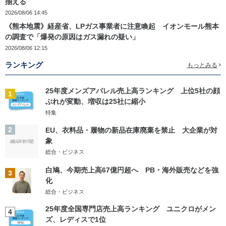
揃える
2026/08/06 14:45
《熊本地震》経産省、LPガス事業者に注意喚起 イオンモール熊本
の調査で「爆発の原因はガス漏れの疑い」
2026/08/06 12:15
ランキング
もっとみる
25年度メンズアパレル売上高ランキング 上位5社の顔
1
ぶれが変動、増収は25社に縮小
特集
2
EU、衣料品・履物の新品在庫廃棄を禁止 大企業が対
象
総合・ビジネス
白鳩、今期売上高67億円超へ PB・海外販売などを強
3
化
総合・ビジネス
25年度全国専門店売上高ランキング ユニクロがメン
4
ズ、レディスで1位