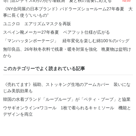
専門店レディス8月の売り場観測 夏と秋の需要に応える
NEW!
《NY合同展の日本ブランド》パドラーズショールーム27年春夏 大
事に長く使う“いいもの”
ユニクロ エアリズムマスクを再販
スペイン靴メーカー27年春夏 ベアフット仕様が広がる
「マンハッタンポーテージ」 経年変化を楽しむ綿100％のバッグ
無印良品、26年秋冬衣料で残暑・暖冬対策を強化 晩夏物は盆明け
から
このカテゴリーでよく読まれている記事
《売れてます》福助、ストッキング生地のアームカバー 装いにな
じみ美肌効果も
韓国の水着ブランド「ループループ」が「ベティ・ブープ」と協業
ウサギオンライン×ワコール 1枚で着られるキャミソール 機能と
デザインを両立