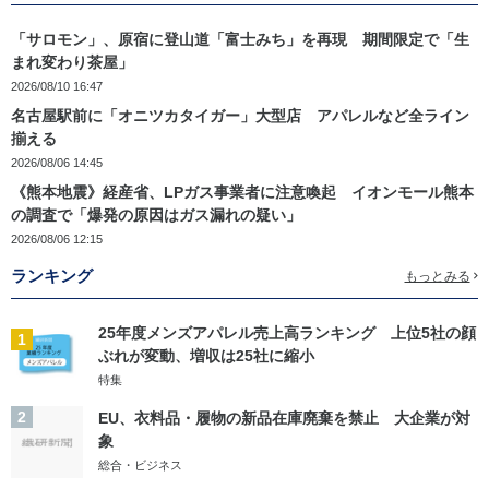
「サロモン」、原宿に登山道「富士みち」を再現 期間限定で「生
まれ変わり茶屋」
2026/08/10 16:47
名古屋駅前に「オニツカタイガー」大型店 アパレルなど全ライン
揃える
2026/08/06 14:45
《熊本地震》経産省、LPガス事業者に注意喚起 イオンモール熊本
の調査で「爆発の原因はガス漏れの疑い」
2026/08/06 12:15
ランキング
もっとみる
25年度メンズアパレル売上高ランキング 上位5社の顔
1
ぶれが変動、増収は25社に縮小
特集
2
EU、衣料品・履物の新品在庫廃棄を禁止 大企業が対
象
総合・ビジネス