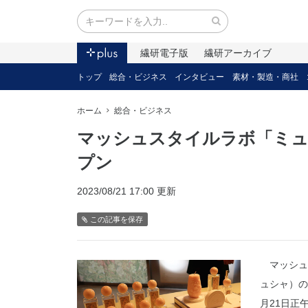
繊研電子版
繊研アーカイブ
トップ
総合・ビジネス
インタビュー
素材・製造・商社
ホーム
総合・ビジネス
マッシュスタイルラボ「ミュ
プン
2023/08/21 17:00 更新
この記事を保存
マッシュス
ュシャ）の
月21日正