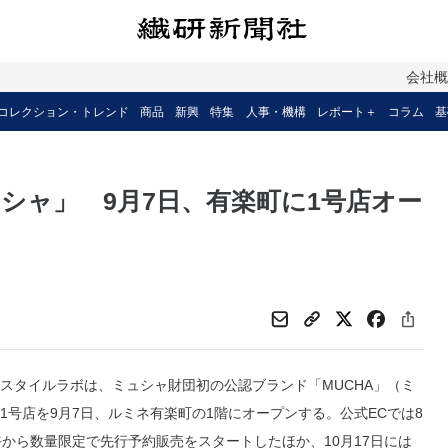
会社
コレクション・トレンド
商品
新興
特集
人事・機構
レポート＋
コラム
基
シャ」 9月7日、有楽町に1号店オー
タイルラボは、ミュシャ財団初の公認ブランド「MUCHA」（ミ
1号店を9月7日、ルミネ有楽町の1階にオープンする。公式ECでは8
午から数量限定で先行予約販売をスタートしたほか、10月17日には