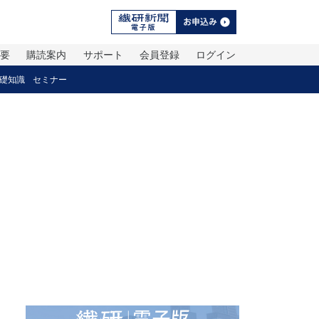
概要
購読案内
サポート
会員登録
ログイン
礎知識
セミナー