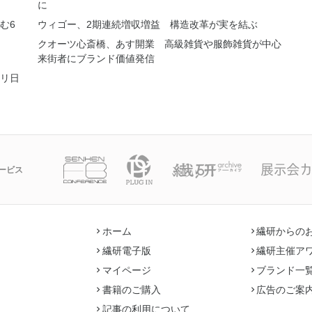
に
む6
ウィゴー、2期連続増収増益 構造改革が実を結ぶ
クオーツ心斎橋、あす開業 高級雑貨や服飾雑貨が中心
来街者にブランド価値発信
リ日
ービス
ホーム
繊研からの
繊研電子版
繊研主催ア
マイページ
ブランド一
書籍のご購入
広告のご案
記事の利用について