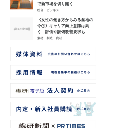
で新市場を切り開く
総合・ビジネス
《女性の働き方からみる産地の
今㊦》キャリア向上意識は高
く 評価や設備改善要求も
素材・製造・商社