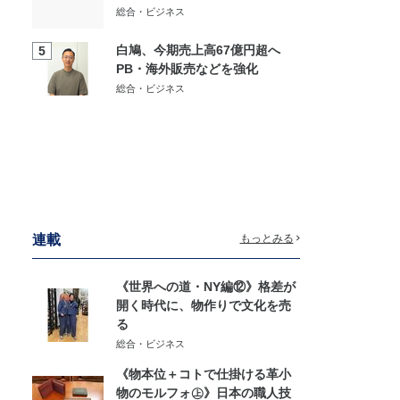
総合・ビジネス
白鳩、今期売上高67億円超へ
5
PB・海外販売などを強化
総合・ビジネス
連載
もっとみる
《世界への道・NY編⑫》格差が
開く時代に、物作りで文化を売
る
総合・ビジネス
《物本位＋コトで仕掛ける革小
物のモルフォ㊤》日本の職人技