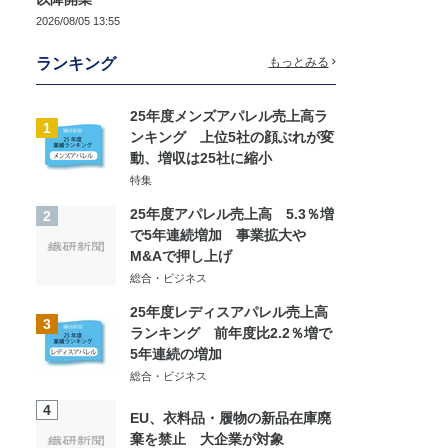
2026/08/05 13:55
ランキング
もっとみる
25年度メンズアパレル売上高ラ
1
ンキング 上位5社の顔ぶれが変
動、増収は25社に縮小
特集
25年度アパレル売上高 5.3％増
2
で5年連続増加 事業拡大や
M&Aで押し上げ
総合・ビジネス
25年度レディスアパレル売上高
3
ランキング 前年度比2.2％増で
5年連続の増加
総合・ビジネス
4
EU、衣料品・履物の新品在庫廃
棄を禁止 大企業が対象