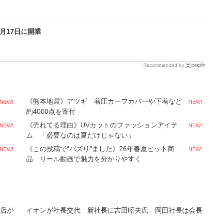
月17日に開業
Recommended by
《熊本地震》アツギ 着圧カーフカバーや下着など
NEW!
NEW!
約4000点を寄付
《売れてる理由》UVカットのファッションアイテ
NEW!
NEW!
ム 「必要なのは夏だけじゃない」
《この投稿で“バズり”ました》26年春夏ヒット商
NEW!
NEW!
品 リール動画で魅力を分かりやすく
店が
イオンが社長交代 新社長に吉田昭夫氏 岡田社長は会長