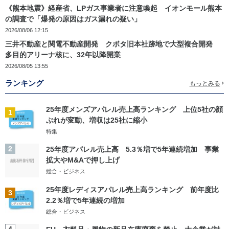
《熊本地震》経産省、LPガス事業者に注意喚起 イオンモール熊本
の調査で「爆発の原因はガス漏れの疑い」
2026/08/06 12:15
三井不動産と関電不動産開発 クボタ旧本社跡地で大型複合開発
多目的アリーナ核に、32年以降開業
2026/08/05 13:55
ランキング
もっとみる
25年度メンズアパレル売上高ランキング 上位5社の顔
1
ぶれが変動、増収は25社に縮小
特集
2
25年度アパレル売上高 5.3％増で5年連続増加 事業
拡大やM&Aで押し上げ
総合・ビジネス
25年度レディスアパレル売上高ランキング 前年度比
3
2.2％増で5年連続の増加
総合・ビジネス