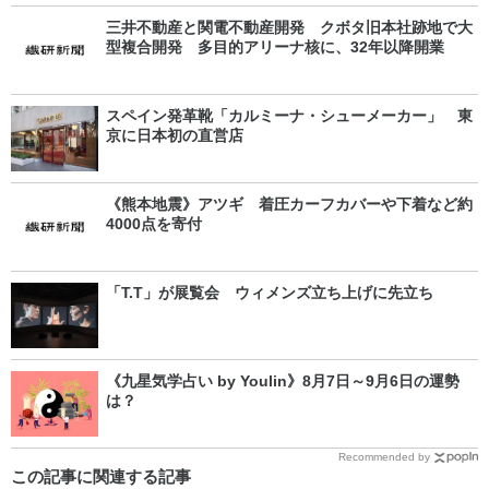
三井不動産と関電不動産開発 クボタ旧本社跡地で大
型複合開発 多目的アリーナ核に、32年以降開業
スペイン発革靴「カルミーナ・シューメーカー」 東
京に日本初の直営店
《熊本地震》アツギ 着圧カーフカバーや下着など約
4000点を寄付
「T.T」が展覧会 ウィメンズ立ち上げに先立ち
《九星気学占い by Youlin》8月7日～9月6日の運勢
は？
Recommended by
この記事に関連する記事