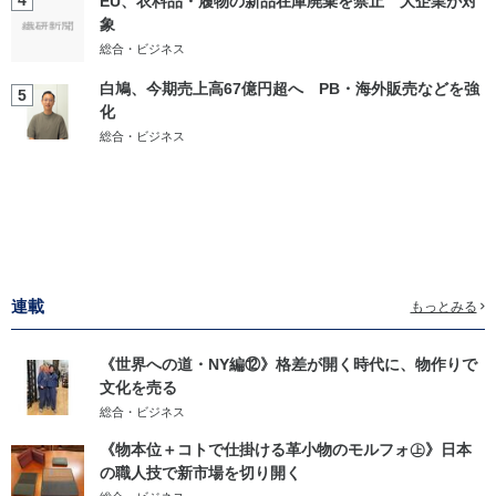
4
EU、衣料品・履物の新品在庫廃棄を禁止 大企業が対
象
総合・ビジネス
白鳩、今期売上高67億円超へ PB・海外販売などを強
5
化
総合・ビジネス
連載
もっとみる
《世界への道・NY編⑫》格差が開く時代に、物作りで
文化を売る
総合・ビジネス
《物本位＋コトで仕掛ける革小物のモルフォ㊤》日本
の職人技で新市場を切り開く