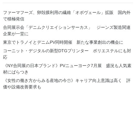
ファーマフーズ、卵殻膜利用の繊維「オボヴェール」拡販 国内外
で積極発信
合同展示会「デニムクリエイションサーカス」 ジーンズ製造関連
企業が一堂に
東京でトラノイとデニムPV同時開催 新たな事業創出の機会に
コーニット・デジタルの新型DTGプリンター ポリエステルにも対
応
《NY合同展の日本ブランド》PVニューヨーク7月展 盛況も人気素
材にばらつき
《女性の働き方からみる産地の今㊦》キャリア向上意識は高く 評
価や設備改善要求も