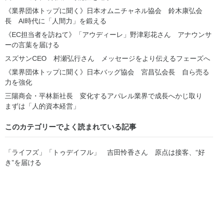
《業界団体トップに聞く》日本オムニチャネル協会 鈴木康弘会
長 AI時代に「人間力」を鍛える
《EC担当者を訪ねて》「アウディーレ」野津彩花さん アナウンサ
ーの言葉を届ける
スズサンCEO 村瀬弘行さん メッセージをより伝えるフェーズへ
《業界団体トップに聞く》日本バッグ協会 宮昌弘会長 自ら売る
力を強化
三陽商会・平林新社長 変化するアパレル業界で成長へかじ取り
まずは「人的資本経営」
このカテゴリーでよく読まれている記事
「ライフズ」「トゥデイフル」 吉田怜香さん 原点は接客、“好
き”を届ける