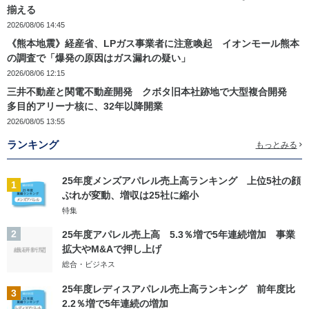
揃える
2026/08/06 14:45
《熊本地震》経産省、LPガス事業者に注意喚起 イオンモール熊本
の調査で「爆発の原因はガス漏れの疑い」
2026/08/06 12:15
三井不動産と関電不動産開発 クボタ旧本社跡地で大型複合開発
多目的アリーナ核に、32年以降開業
2026/08/05 13:55
ランキング
もっとみる
25年度メンズアパレル売上高ランキング 上位5社の顔
1
ぶれが変動、増収は25社に縮小
特集
2
25年度アパレル売上高 5.3％増で5年連続増加 事業
拡大やM&Aで押し上げ
総合・ビジネス
25年度レディスアパレル売上高ランキング 前年度比
3
2.2％増で5年連続の増加