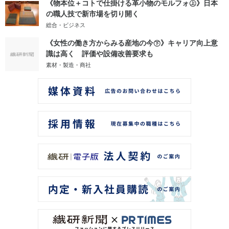
《物本位＋コトで仕掛ける革小物のモルフォ㊤》日本
の職人技で新市場を切り開く
総合・ビジネス
《女性の働き方からみる産地の今㊦》キャリア向上意
識は高く 評価や設備改善要求も
素材・製造・商社