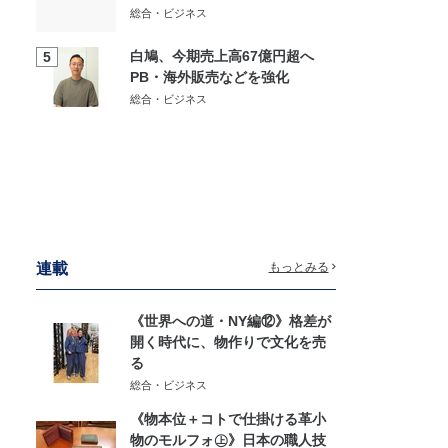
総合・ビジネス
白鳩、今期売上高67億円超へ
5
PB・海外販売などを強化
総合・ビジネス
連載
もっとみる
《世界への道・NY編⑫》格差が
開く時代に、物作りで文化を売
る
総合・ビジネス
《物本位＋コトで仕掛ける革小
物のモルフォ㊤》日本の職人技