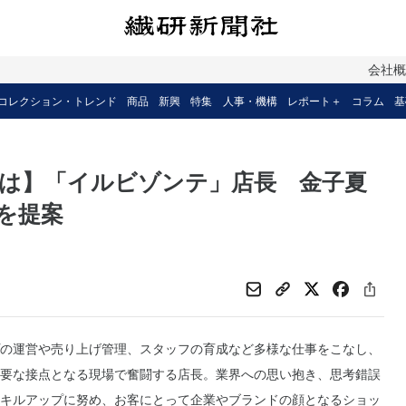
会社
コレクション・トレンド
商品
新興
特集
人事・機構
レポート＋
コラム
基
は】「イルビゾンテ」店長 金子夏
を提案
の運営や売り上げ管理、スタッフの育成など多様な仕事をこなし、
要な接点となる現場で奮闘する店長。業界への思い抱き、思考錯誤
キルアップに努め、お客にとって企業やブランドの顔となるショッ