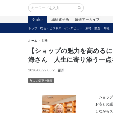
繊研電子版
繊研アーカイブ
トップ
総合・ビジネス
インタビュー
素材・製造・商社
ホーム
特集
【ショップの魅力を高めるに
海さん 人生に寄り添う一点
2026/06/22 05:29 更新
この記事を保存
ショップ
お客との重
しながらス