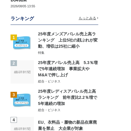
2026/08/05 13:55
ランキング
もっとみる
25年度メンズアパレル売上高ラ
1
ンキング 上位5社の顔ぶれが変
動、増収は25社に縮小
特集
25年度アパレル売上高 5.3％増
2
で5年連続増加 事業拡大や
M&Aで押し上げ
総合・ビジネス
25年度レディスアパレル売上高
3
ランキング 前年度比2.2％増で
5年連続の増加
総合・ビジネス
4
EU、衣料品・履物の新品在庫廃
棄を禁止 大企業が対象