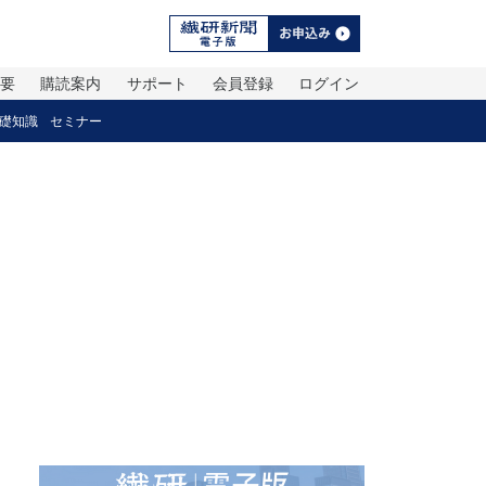
概要
購読案内
サポート
会員登録
ログイン
礎知識
セミナー