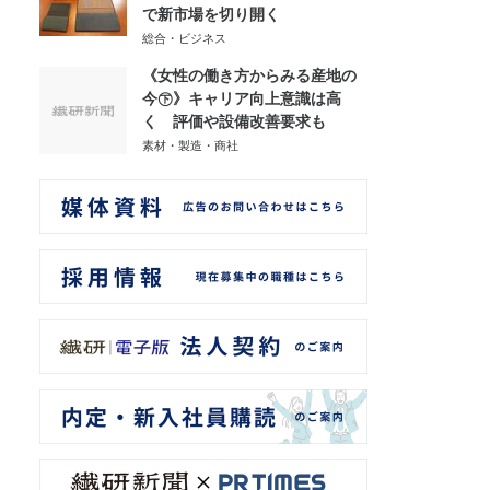
で新市場を切り開く
総合・ビジネス
《女性の働き方からみる産地の
今㊦》キャリア向上意識は高
く 評価や設備改善要求も
素材・製造・商社