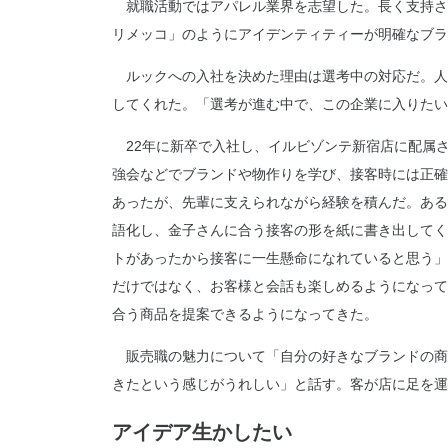
就職活動ではアパレル業界を志望した。長く支持さ
リメッコ」のようにアイデンティティーが明確なブラ
ルックへの入社を決めた理由は選考中の対応だ。人
してくれた。「選考が進む中で、この企業に入りたい
22年に新卒で入社し、イルビゾンテ新宿店に配属さ
強会などでブランドや物作りを学び、接客時には正確
あったが、先輩に支えられながら経験を積んだ。ある
語化し、金子さんに合う接客の形を紙に書き出してく
トがあったから接客に一生懸命になれていると思う」
だけではなく、お客様と会話も楽しめるようになって
合う商品を提案できるようになってきた。
販売職の魅力について「自分の好きなブランドの商
きたという感じがうれしい」と話す。客が店に足を運
アイデア生かしたい