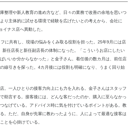
庫整理や新人教育の進め方など、日々の業務で改善の余地を思いつ
より主体的に試せる環境で経験を広げたいとの考えから、会社に
ジョイナス店へ異動した。
フに共有し、現場の悩みをくみ取る役割を担った。25年9月には店
、新任店長と新任副店長の体制になった。「こういうお店にしたい
ばいいか分からなかった」と金子さん。着任後の数カ月は、前任店
の線引きを探った。4カ月後には役割も明確になり、うまく回り始
店。一人ひとりの接客力向上にも力を入れる。金子さんはスタッフ
で助言する。接客後には、どんな客だったのか、購入に至らなかっ
つなげている。アドバイス時に気を付けているポイントがある。教
る。ただ、自身が先輩に教わったように、人によって最適な接客は
ことを心掛けている。