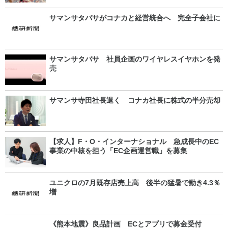
サマンサタバサがコナカと経営統合へ 完全子会社に
サマンサタバサ 社員企画のワイヤレスイヤホンを発
売
サマンサ寺田社長退く コナカ社長に株式の半分売却
【求人】F・O・インターナショナル 急成長中のEC
事業の中核を担う「EC企画運営職」を募集
ユニクロの7月既存店売上高 後半の猛暑で動き4.3％
増
《熊本地震》良品計画 ECとアプリで募金受付