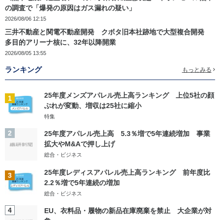
の調査で「爆発の原因はガス漏れの疑い」
2026/08/06 12:15
三井不動産と関電不動産開発 クボタ旧本社跡地で大型複合開発
多目的アリーナ核に、32年以降開業
2026/08/05 13:55
ランキング
もっとみる
25年度メンズアパレル売上高ランキング 上位5社の顔
1
ぶれが変動、増収は25社に縮小
特集
2
25年度アパレル売上高 5.3％増で5年連続増加 事業
拡大やM&Aで押し上げ
総合・ビジネス
25年度レディスアパレル売上高ランキング 前年度比
3
2.2％増で5年連続の増加
総合・ビジネス
4
EU、衣料品・履物の新品在庫廃棄を禁止 大企業が対