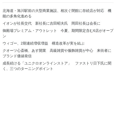
北海道・旭川駅前の大型商業施設、相次ぐ閉館に存続店が対応 機
能の多角化進める
イオンが社長交代 新社長に吉田昭夫氏 岡田社長は会長に
御殿場プレミアム・アウトレット 今夏、期間限定含む6店がオープ
ン
ウィゴー、2期連続増収増益 構造改革が実を結ぶ
クオーツ心斎橋、あす開業 高級雑貨や服飾雑貨が中心 来街者に
ブランド価値発信
成長続ける「ユニクロオンラインストア」 ファストリ日下氏に聞
く、三つのターニングポイント