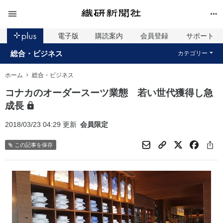
電子版
購読案内
会員登録
サポート
総合・ビジネス
カテゴリー
ホーム
総合・ビジネス
コナカのオーダースーツ業態 若い世代獲得し急
成長
2018/03/23 04:29 更新
会員限定
この記事を保存