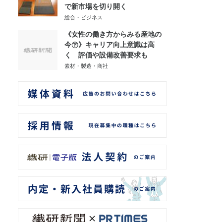
で新市場を切り開く
総合・ビジネス
《女性の働き方からみる産地の
今㊦》キャリア向上意識は高
く 評価や設備改善要求も
素材・製造・商社