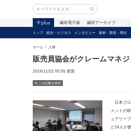
繊研電子版
繊研アーカイブ
トップ
総合・ビジネス
インタビュー
素材・製造・商社
ホーム
人材
販売員協会がクレームマネジ
2016/11/22 05:55 更新
この記事を保存
日本プロ
メントの研
ュアリーブ
ど24人が