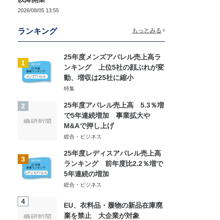
2026/08/05 13:55
ランキング
もっとみる
25年度メンズアパレル売上高ラ
1
ンキング 上位5社の顔ぶれが変
動、増収は25社に縮小
特集
25年度アパレル売上高 5.3％増
2
で5年連続増加 事業拡大や
M&Aで押し上げ
総合・ビジネス
25年度レディスアパレル売上高
3
ランキング 前年度比2.2％増で
5年連続の増加
総合・ビジネス
4
EU、衣料品・履物の新品在庫廃
棄を禁止 大企業が対象