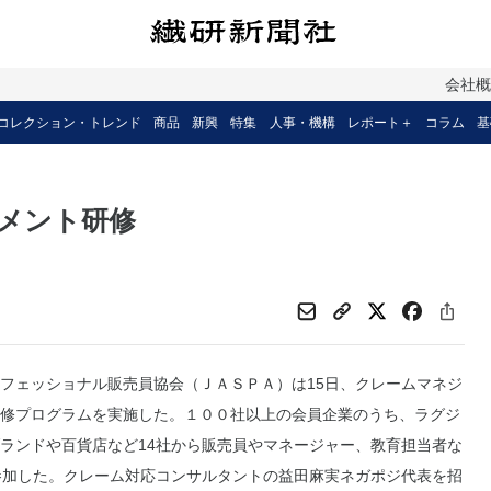
会社
コレクション・トレンド
商品
新興
特集
人事・機構
レポート＋
コラム
基
メント研修
フェッショナル販売員協会（ＪＡＳＰＡ）は15日、クレームマネジ
修プログラムを実施した。１００社以上の会員企業のうち、ラグジ
ランドや百貨店など14社から販売員やマネージャー、教育担当者な
参加した。クレーム対応コンサルタントの益田麻実ネガポジ代表を招