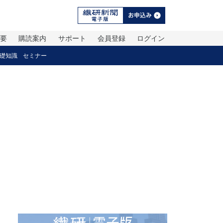
概要
購読案内
サポート
会員登録
ログイン
礎知識
セミナー