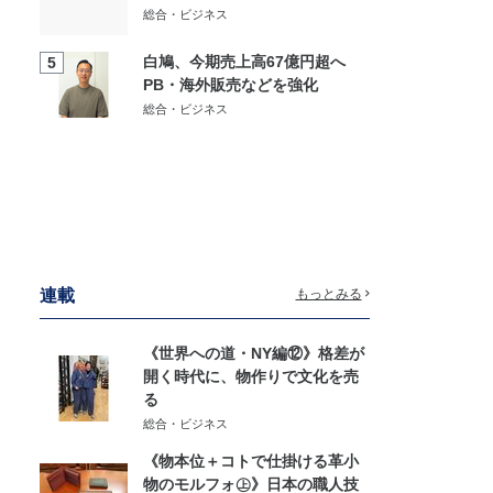
総合・ビジネス
白鳩、今期売上高67億円超へ
5
PB・海外販売などを強化
総合・ビジネス
連載
もっとみる
《世界への道・NY編⑫》格差が
開く時代に、物作りで文化を売
る
総合・ビジネス
《物本位＋コトで仕掛ける革小
物のモルフォ㊤》日本の職人技