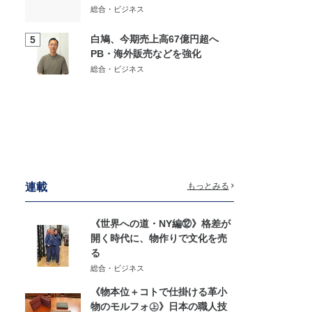
総合・ビジネス
白鳩、今期売上高67億円超へ
5
PB・海外販売などを強化
総合・ビジネス
連載
もっとみる
《世界への道・NY編⑫》格差が
開く時代に、物作りで文化を売
る
総合・ビジネス
《物本位＋コトで仕掛ける革小
物のモルフォ㊤》日本の職人技