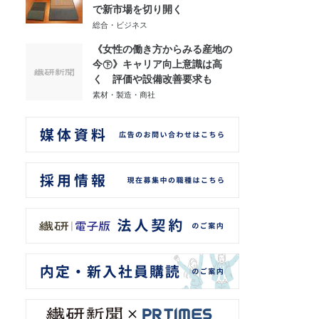
で新市場を切り開く
総合・ビジネス
《女性の働き方からみる産地の
今㊦》キャリア向上意識は高
く 評価や設備改善要求も
素材・製造・商社