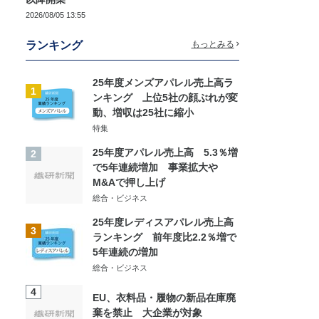
2026/08/05 13:55
ランキング
もっとみる
25年度メンズアパレル売上高ラ
1
ンキング 上位5社の顔ぶれが変
動、増収は25社に縮小
特集
25年度アパレル売上高 5.3％増
2
で5年連続増加 事業拡大や
M&Aで押し上げ
総合・ビジネス
25年度レディスアパレル売上高
3
ランキング 前年度比2.2％増で
5年連続の増加
総合・ビジネス
4
EU、衣料品・履物の新品在庫廃
棄を禁止 大企業が対象