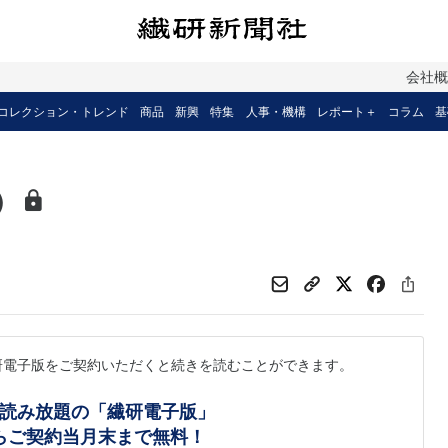
会社
コレクション・トレンド
商品
新興
特集
人事・機構
レポート＋
コラム
基
）
研電子版をご契約いただくと続きを読むことができます。
読み放題の「繊研電子版」
らご契約当月末まで無料！