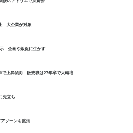
 新設のアトリエで展覧会
止 大企業が対象
展示 企画や販促に生かす
卒で上昇傾向 販売職は27年卒で大幅増
に先立ち
ドアゾーンを拡張