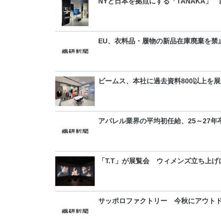
NYと日本を拠点にする「TANAKA」
EU、衣料品・履物の新品在庫廃棄を禁
ビームス、本社に過去資料800以上を
アパレル業界の平均初任給、25～27年
「T.T」が展覧会 ウィメンズ立ち上げ
サッポロファクトリー 今秋にアウト