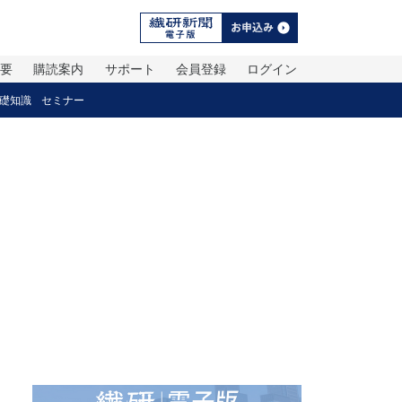
概要
購読案内
サポート
会員登録
ログイン
礎知識
セミナー