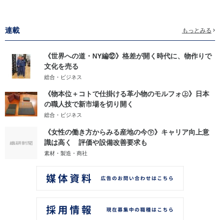
連載
もっとみる
《世界への道・NY編⑫》格差が開く時代に、物作りで
文化を売る
総合・ビジネス
《物本位＋コトで仕掛ける革小物のモルフォ㊤》日本
の職人技で新市場を切り開く
総合・ビジネス
《女性の働き方からみる産地の今㊦》キャリア向上意
識は高く 評価や設備改善要求も
素材・製造・商社