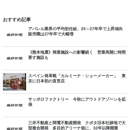
おすすめ記事
アパレル業界の平均初任給、25～27年卒で上昇傾向
販売職は27年卒で大幅増
《熊本地震》商業施設への影響続く 営業再開に時間
要す施設も
スペイン発革靴「カルミーナ・シューメーカー」 東
京に日本初の直営店
サッポロファクトリー 今秋にアウトドアゾーンを拡
張
三井不動産と関電不動産開発 クボタ旧本社跡地で大
型複合開発 多目的アリーナ核に、32年以降開業