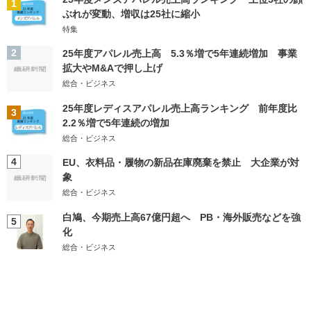
1
ぶれが変動、増収は25社に縮小
特集
2
25年度アパレル売上高 5.3％増で5年連続増加 事業
拡大やM&Aで押し上げ
総合・ビジネス
25年度レディスアパレル売上高ランキング 前年度比
3
2.2％増で5年連続の増加
総合・ビジネス
4
EU、衣料品・履物の新品在庫廃棄を禁止 大企業が対
象
総合・ビジネス
白鳩、今期売上高67億円超へ PB・海外販売などを強
5
化
総合・ビジネス