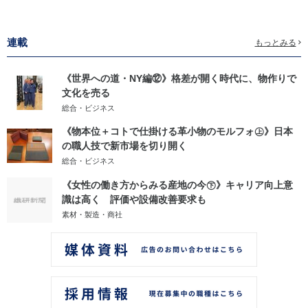
連載
もっとみる
《世界への道・NY編⑫》格差が開く時代に、物作りで
文化を売る
総合・ビジネス
《物本位＋コトで仕掛ける革小物のモルフォ㊤》日本
の職人技で新市場を切り開く
総合・ビジネス
《女性の働き方からみる産地の今㊦》キャリア向上意
識は高く 評価や設備改善要求も
素材・製造・商社