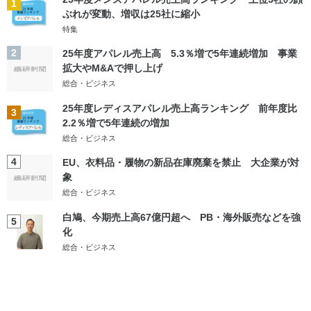
1
ぶれが変動、増収は25社に縮小
特集
2
25年度アパレル売上高 5.3％増で5年連続増加 事業
拡大やM&Aで押し上げ
総合・ビジネス
25年度レディスアパレル売上高ランキング 前年度比
3
2.2％増で5年連続の増加
総合・ビジネス
4
EU、衣料品・履物の新品在庫廃棄を禁止 大企業が対
象
総合・ビジネス
白鳩、今期売上高67億円超へ PB・海外販売などを強
5
化
総合・ビジネス