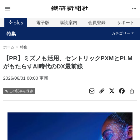
電子版
購読案内
会員登録
サポート
特集
カテゴリー
ホーム
特集
【PR】ミズノも活用、セントリックPXMとPLM
がもたらすAI時代のDX最前線
2026/06/01 00:00 更新
この記事を保存