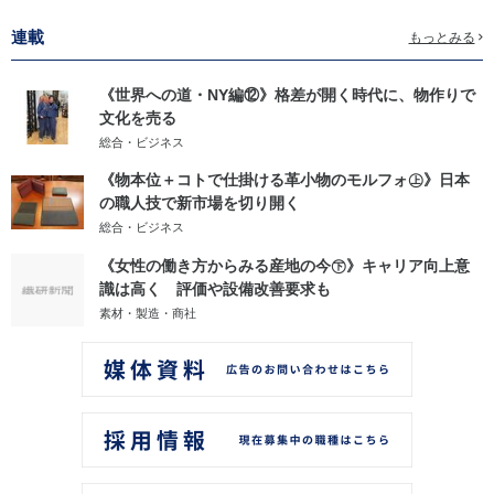
連載
もっとみる
《世界への道・NY編⑫》格差が開く時代に、物作りで
文化を売る
総合・ビジネス
《物本位＋コトで仕掛ける革小物のモルフォ㊤》日本
の職人技で新市場を切り開く
総合・ビジネス
《女性の働き方からみる産地の今㊦》キャリア向上意
識は高く 評価や設備改善要求も
素材・製造・商社