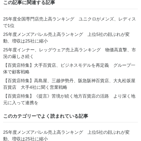
この記事に関連する記事
25年度全国専門店売上高ランキング ユニクロがメンズ、レディス
で1位
25年度メンズアパレル売上高ランキング 上位5社の顔ぶれが変
動、増収は25社に縮小
25年度インナー、レッグウェア売上高ランキング 物価高直撃、市
況の厳しさ続く
【百貨店特集】大手百貨店、ビジネスモデルを再定義 グループ一
体で顧客戦略
【百貨店特集】高島屋、三越伊勢丹、阪急阪神百貨店、大丸松坂屋
百貨店 大手4社に聞く営業戦略
【百貨店特集】《提言》苦境が続く地方百貨店の活路 より深く地
元に入って連携を
このカテゴリーでよく読まれている記事
25年度メンズアパレル売上高ランキング 上位5社の顔ぶれが変
動、増収は25社に縮小