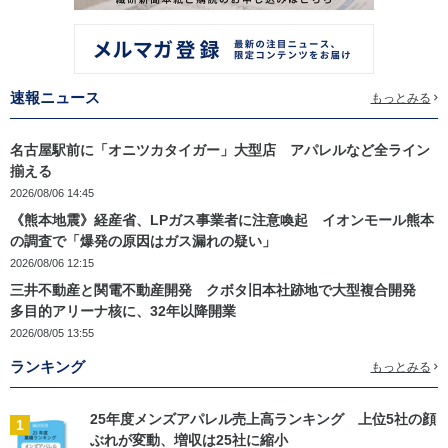
速報ニュース
もっとみる
名古屋駅前に「オニツカタイガー」大型店 アパレルなど全ライン
揃える
2026/08/06 14:45
《熊本地震》経産省、LPガス事業者に注意喚起 イオンモール熊本
の調査で「爆発の原因はガス漏れの疑い」
2026/08/06 12:15
三井不動産と関電不動産開発 クボタ旧本社跡地で大型複合開発
多目的アリーナ核に、32年以降開業
2026/08/05 13:55
ランキング
もっとみる
25年度メンズアパレル売上高ランキング 上位5社の顔
1
ぶれが変動、増収は25社に縮小