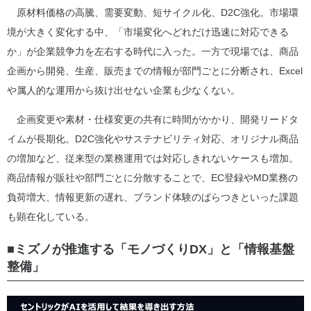
原材料価格の高騰、需要変動、短サイクル化、D2C強化。市場環
境が大きく変化する中、「市場変化へどれだけ迅速に対応できる
か」が企業競争力を左右する時代に入った。一方で現場では、商品
企画から開発、生産、販売までの情報が部門ごとに分断され、Excel
や属人的な運用から抜け出せない企業も少なくない。
企画変更や素材・仕様変更の共有に時間がかかり、開発リードタ
イムが長期化。D2C強化やサステナビリティ対応、オリジナル商品
の増加など、従来型の業務運用では対応しきれないケースも増加。
商品情報が販社や部門ごとに分散することで、EC登録やMD業務の
負荷増大、情報更新の遅れ、ブランド体験のばらつきといった課題
も顕在化している。
■ミズノが推進する「モノづくりDX」と「情報基盤
整備」