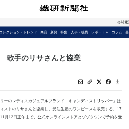
会社
コレクション・トレンド
商品
新興
特集
人事・機構
レポート＋
コラム
基
 歌手のリサさんと協業
リーのレディスカジュアルブランド「キャンディストリッパー」は
ィストのリサさんと協業し、受注生産のワンピースを販売する。17
11月12日正午まで、公式オンラインストアとゾゾタウンで予約を受