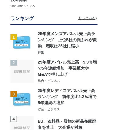
2026/08/05 13:55
ランキング
もっとみる
25年度メンズアパレル売上高ラ
1
ンキング 上位5社の顔ぶれが変
動、増収は25社に縮小
特集
25年度アパレル売上高 5.3％増
2
で5年連続増加 事業拡大や
M&Aで押し上げ
総合・ビジネス
25年度レディスアパレル売上高
3
ランキング 前年度比2.2％増で
5年連続の増加
総合・ビジネス
4
EU、衣料品・履物の新品在庫廃
棄を禁止 大企業が対象