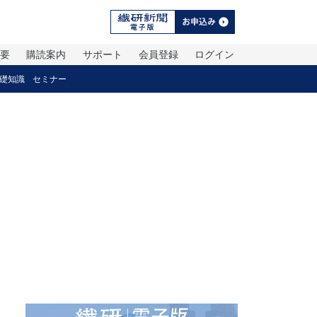
概要
購読案内
サポート
会員登録
ログイン
礎知識
セミナー