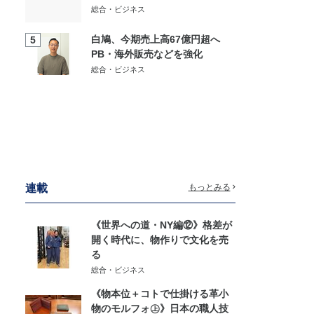
総合・ビジネス
白鳩、今期売上高67億円超へ
5
PB・海外販売などを強化
総合・ビジネス
連載
もっとみる
《世界への道・NY編⑫》格差が
開く時代に、物作りで文化を売
る
総合・ビジネス
《物本位＋コトで仕掛ける革小
物のモルフォ㊤》日本の職人技