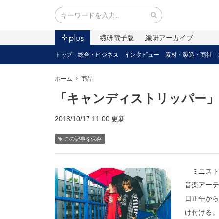
繊研電子版
繊研アーカイブ
トップ
総合・ビジネス
インタビュー
素材・製造・商社
ホーム
商品
「キャンディストリッパー」
2018/10/17 11:00 更新
この記事を保存
ミニスト
音楽アーテ
日正午から
け付ける。