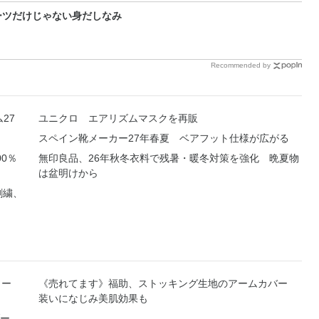
ーツだけじゃない身だしなみ
Recommended by
27
ユニクロ エアリズムマスクを再販
スペイン靴メーカー27年春夏 ベアフット仕様が広がる
0％
無印良品、26年秋冬衣料で残暑・暖冬対策を強化 晩夏物
は盆明けから
刺繍、
ソー
《売れてます》福助、ストッキング生地のアームカバー
装いになじみ美肌効果も
ー