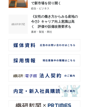
で新市場を切り開く
総合・ビジネス
《女性の働き方からみる産地の
今㊦》キャリア向上意識は高
く 評価や設備改善要求も
素材・製造・商社