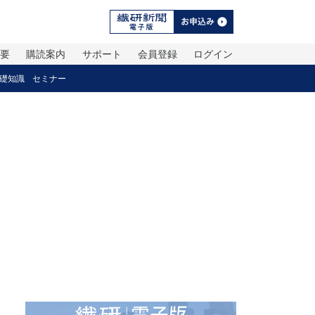
概要
購読案内
サポート
会員登録
ログイン
礎知識
セミナー