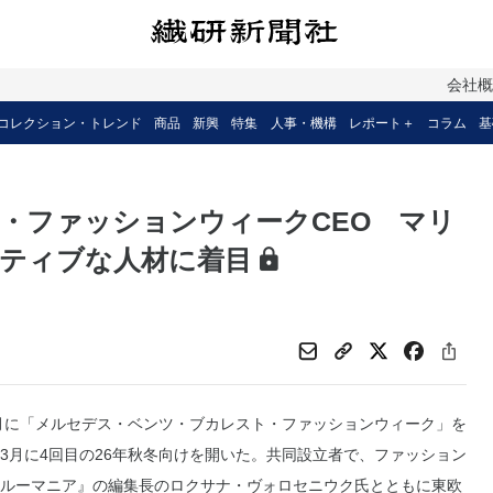
会社
コレクション・トレンド
商品
新興
特集
人事・機構
レポート＋
コラム
基
・ファッションウィークCEO マリ
ティブな人材に着目
月に「メルセデス・ベンツ・ブカレスト・ファッションウィーク」を
3月に4回目の26年秋冬向けを開いた。共同設立者で、ファッション
ルーマニア』の編集長のロクサナ・ヴォロセニウク氏とともに東欧