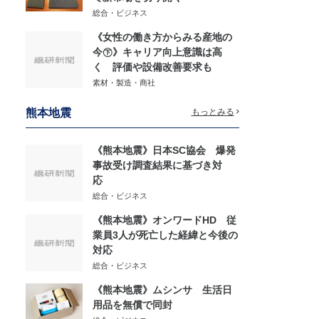
総合・ビジネス
《女性の働き方からみる産地の
今㊦》キャリア向上意識は高
く 評価や設備改善要求も
素材・製造・商社
熊本地震
もっとみる
《熊本地震》日本SC協会 爆発
事故受け調査結果に基づき対
応
総合・ビジネス
《熊本地震》オンワードHD 従
業員3人が死亡した経緯と今後の
対応
総合・ビジネス
《熊本地震》ムシンサ 生活日
用品を無償で同封