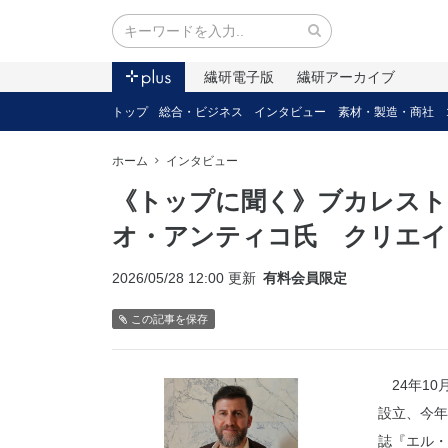
繊研電子版
繊研アーカイブ
トップ
総合・ビジネス
インタビュー
素材・製造・商社
ホーム
インタビュー
《トップに聞く》ブカレスト
オ・アンティコ氏 クリエイ
2026/05/28 12:00 更新
有料会員限定
この記事を保存
24年10
設立、今年
誌『エル・