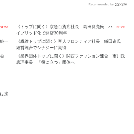
Recommended by
《トップに聞く》京急百貨店社長 島田良亮氏 ハ
NEW!
NEW!
イブリッド化で開店30周年
純一
《繊維トップに聞く》帝人フロンティア社長 鎌田進氏
経営統合でシナジーに期待
協会
《業界団体トップに聞く》関西ファッション連合 市川政
彦理事長 「役に立つ」団体へ
は接