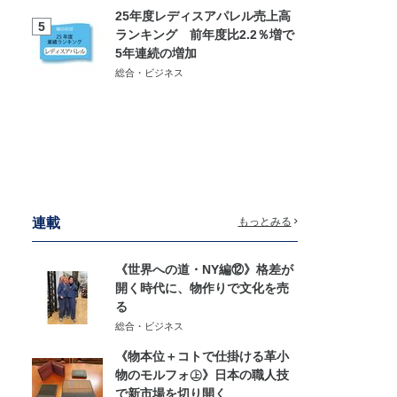
25年度レディスアパレル売上高
5
ランキング 前年度比2.2％増で
5年連続の増加
総合・ビジネス
連載
もっとみる
《世界への道・NY編⑫》格差が
開く時代に、物作りで文化を売
る
総合・ビジネス
《物本位＋コトで仕掛ける革小
物のモルフォ㊤》日本の職人技
で新市場を切り開く