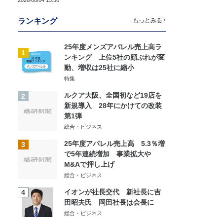
2026/08/04 15:50
ランキング
もっとみる
25年度メンズアパレル売上高ラ
1
ンキング 上位5社の顔ぶれが変
動、増収は25社に縮小
特集
ルクア大阪、全国初など19店を
2
新規導入 28年にかけての改装
第1弾
総合・ビジネス
25年度アパレル売上高 5.3％増
3
で5年連続増加 事業拡大や
M&Aで押し上げ
総合・ビジネス
イオンが社長交代 新社長に吉
4
田昭夫氏 岡田社長は会長に
総合・ビジネス