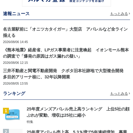
速報ニュース
もっとみる
名古屋駅前に「オニツカタイガー」大型店 アパレルなど全ライン
揃える
2026/08/06 14:45
《熊本地震》経産省、LPガス事業者に注意喚起 イオンモール熊本
の調査で「爆発の原因はガス漏れの疑い」
2026/08/06 12:15
三井不動産と関電不動産開発 クボタ旧本社跡地で大型複合開発
多目的アリーナ核に、32年以降開業
2026/08/05 13:55
ランキング
もっとみる
25年度メンズアパレル売上高ランキング 上位5社の顔
1
ぶれが変動、増収は25社に縮小
特集
2
25年度アパレル売上高 5.3％増で5年連続増加 事業