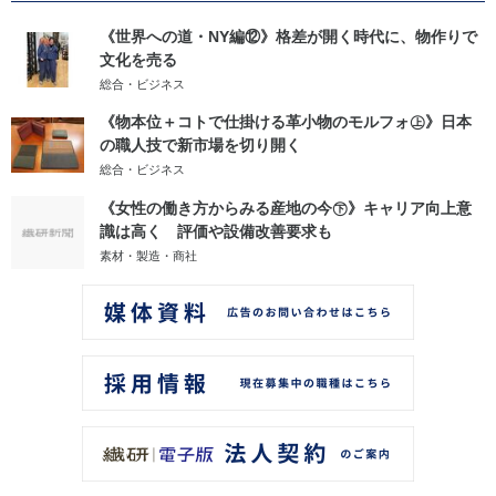
《世界への道・NY編⑫》格差が開く時代に、物作りで
文化を売る
総合・ビジネス
《物本位＋コトで仕掛ける革小物のモルフォ㊤》日本
の職人技で新市場を切り開く
総合・ビジネス
《女性の働き方からみる産地の今㊦》キャリア向上意
識は高く 評価や設備改善要求も
素材・製造・商社