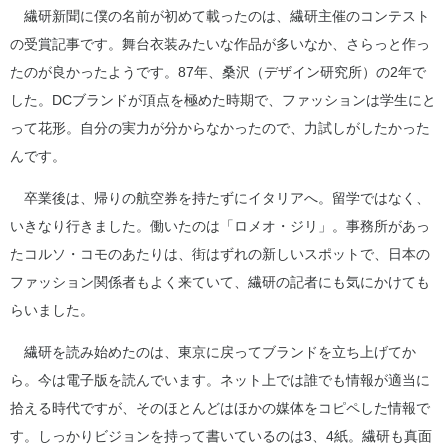
繊研新聞に僕の名前が初めて載ったのは、繊研主催のコンテスト
の受賞記事です。舞台衣装みたいな作品が多いなか、さらっと作っ
たのが良かったようです。87年、桑沢（デザイン研究所）の2年で
した。DCブランドが頂点を極めた時期で、ファッションは学生にと
って花形。自分の実力が分からなかったので、力試しがしたかった
んです。
卒業後は、帰りの航空券を持たずにイタリアへ。留学ではなく、
いきなり行きました。働いたのは「ロメオ・ジリ」。事務所があっ
たコルソ・コモのあたりは、街はずれの新しいスポットで、日本の
ファッション関係者もよく来ていて、繊研の記者にも気にかけても
らいました。
繊研を読み始めたのは、東京に戻ってブランドを立ち上げてか
ら。今は電子版を読んでいます。ネット上では誰でも情報が適当に
拾える時代ですが、そのほとんどはほかの媒体をコピペした情報で
す。しっかりビジョンを持って書いているのは3、4紙。繊研も真面