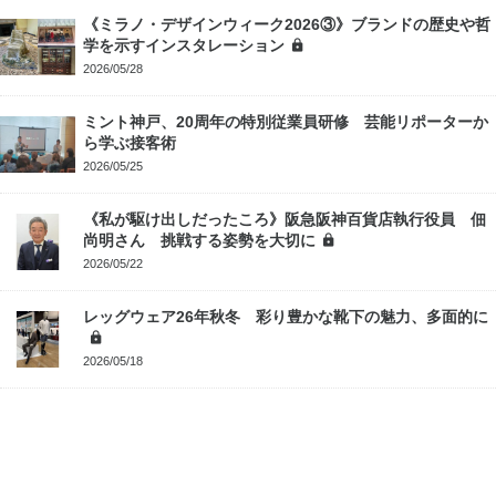
《ミラノ・デザインウィーク2026③》ブランドの歴史や哲
学を示すインスタレーション
2026/05/28
ミント神戸、20周年の特別従業員研修 芸能リポーターか
ら学ぶ接客術
2026/05/25
《私が駆け出しだったころ》阪急阪神百貨店執行役員 佃
尚明さん 挑戦する姿勢を大切に
2026/05/22
レッグウェア26年秋冬 彩り豊かな靴下の魅力、多面的に
2026/05/18