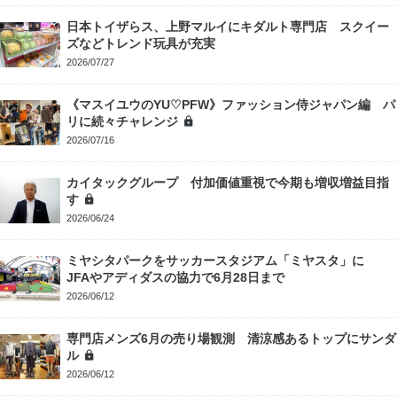
日本トイザらス、上野マルイにキダルト専門店 スクイー
ズなどトレンド玩具が充実
2026/07/27
《マスイユウのYU♡PFW》ファッション侍ジャパン編 パ
リに続々チャレンジ
2026/07/16
カイタックグループ 付加価値重視で今期も増収増益目指
す
2026/06/24
ミヤシタパークをサッカースタジアム「ミヤスタ」に
JFAやアディダスの協力で6月28日まで
2026/06/12
専門店メンズ6月の売り場観測 清涼感あるトップにサンダ
ル
2026/06/12