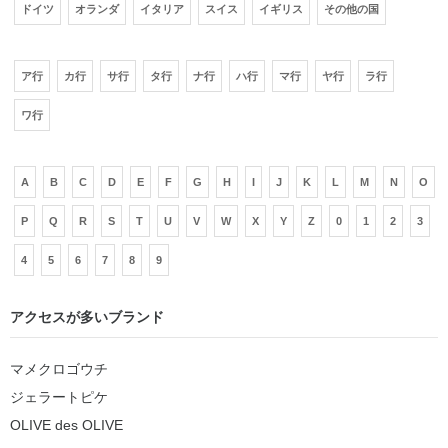
ドイツ
オランダ
イタリア
スイス
イギリス
その他の国
ア行
カ行
サ行
タ行
ナ行
ハ行
マ行
ヤ行
ラ行
ワ行
A
B
C
D
E
F
G
H
I
J
K
L
M
N
O
P
Q
R
S
T
U
V
W
X
Y
Z
0
1
2
3
4
5
6
7
8
9
アクセスが多いブランド
マメクロゴウチ
ジェラートピケ
OLIVE des OLIVE