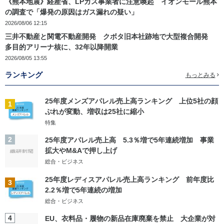
《熊本地震》経産省、LPガス事業者に注意喚起 イオンモール熊本
の調査で「爆発の原因はガス漏れの疑い」
2026/08/06 12:15
三井不動産と関電不動産開発 クボタ旧本社跡地で大型複合開発
多目的アリーナ核に、32年以降開業
2026/08/05 13:55
ランキング
もっとみる
25年度メンズアパレル売上高ランキング 上位5社の顔
1
ぶれが変動、増収は25社に縮小
特集
2
25年度アパレル売上高 5.3％増で5年連続増加 事業
拡大やM&Aで押し上げ
総合・ビジネス
25年度レディスアパレル売上高ランキング 前年度比
3
2.2％増で5年連続の増加
総合・ビジネス
4
EU、衣料品・履物の新品在庫廃棄を禁止 大企業が対