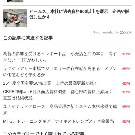
ビームス、本社に過去資料800以上を展示 企画や販
促に生かす
Recommended by
この記事に関連する記事
為替の影響を受けるインポート品 小売店と卸の本音 高す
NEW!
ぎない「“顔”が欲しい」
ラグジュアリー市場でジュエリーの存在感が高まる メゾン
NEW!
の価値をどう伝えるか
25年度全国主要SC売上高 上位の最高更新が続く
NEW!
CBRE26年4～6月路面店賃料調査 都心部の賃料上昇続く、
NEW!
空室は枯渇状態
ユナイテッドアローズ、商品管理の新システム本格稼働で成
NEW!
果
MTG、トレーニングギア「ナイキストレングス」本格販売
NEW!
このカテゴリーでよく読まれている記事