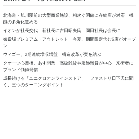
北海道・旭川駅前の大型商業施設、相次ぐ閉館に存続店が対応 機
能の多角化進める
イオンが社長交代 新社長に吉田昭夫氏 岡田社長は会長に
御殿場プレミアム・アウトレット 今夏、期間限定含む6店がオープ
ン
ウィゴー、2期連続増収増益 構造改革が実を結ぶ
クオーツ心斎橋、あす開業 高級雑貨や服飾雑貨が中心 来街者に
ブランド価値発信
成長続ける「ユニクロオンラインストア」 ファストリ日下氏に聞
く、三つのターニングポイント