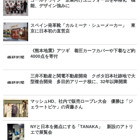
ゴールドウイン 企業向けユニフォームを本格化 機
能、デザイン強みに
スペイン発革靴「カルミーナ・シューメーカー」 東
京に日本初の直営店
《熊本地震》アツギ 着圧カーフカバーや下着など約
4000点を寄付
三井不動産と関電不動産開発 クボタ旧本社跡地で大
型複合開発 多目的アリーナ核に、32年以降開業
マッシュHD、社内で販売ロープレ大会 優勝は「ジ
ェラートピケ」の斉藤さん
NYと日本を拠点にする「TANAKA」 新設のアトリ
エで展覧会