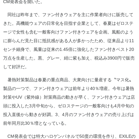
CM発表会を開いた。
同社は昨年まで、ファン付きウェアを主に作業者向けに販売して
きた。高機能ウェアの日常化を目指す企業として、春夏はゼロステ
ージで女性も含む一般客向けファン付きウェアを企画。風船のよう
に膨らんだ見た目に抵抗感がある人が多かったため、従来品より11
センチ細身で、風量は従来の1.45倍に強化したファン付きベスト20
万点を生産した。黒、グレー、紺に紫も加え、税込み3900円で販売
して好評だ。
暑熱対策製品は春夏の重点商品、大衆向けに量産する〝マス化〟
製品の一つで、ファン付きウェアは前年より40％増産。今年は暑熱
対策やUV（紫外線）対策商品の動きが早く、ファン付きウェアは店
頭に投入した3月中旬から、ゼロステージの一般客向けも4月中旬の
投入直後から動きが好調。3、4月のファン付きウェアの売り上げは
前年同月比30％増となっている。
CM発表会では特大ハロゲンパネルで50度の環境を作り、EXILEの