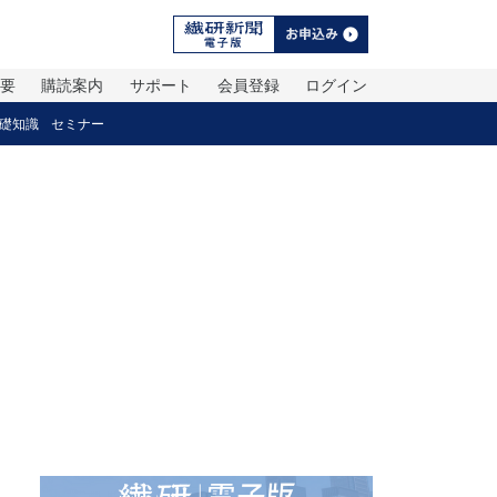
概要
購読案内
サポート
会員登録
ログイン
礎知識
セミナー