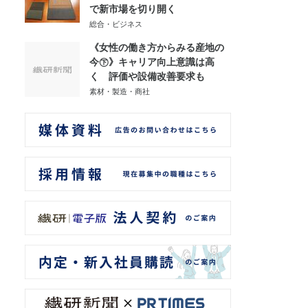
で新市場を切り開く
総合・ビジネス
《女性の働き方からみる産地の
今㊦》キャリア向上意識は高
く 評価や設備改善要求も
素材・製造・商社