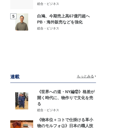
総合・ビジネス
白鳩、今期売上高67億円超へ
5
PB・海外販売などを強化
総合・ビジネス
連載
もっとみる
《世界への道・NY編⑫》格差が
開く時代に、物作りで文化を売
る
総合・ビジネス
《物本位＋コトで仕掛ける革小
物のモルフォ㊤》日本の職人技