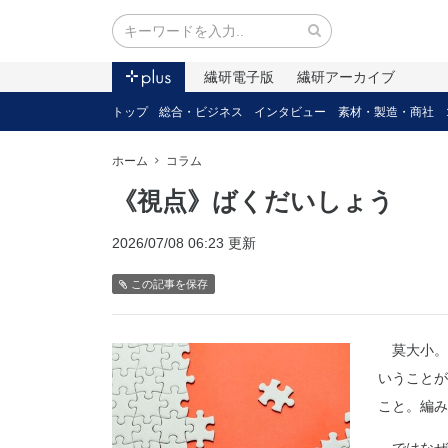
繊研電子版
繊研アーカイブ
トップ
総合・ビジネス
インタビュー
素材・製造・商社
ホーム
コラム
《視点》ばくだいしょう
2026/07/08 06:23 更新
この記事を保存
莫大小。
いうことが
こと。編み