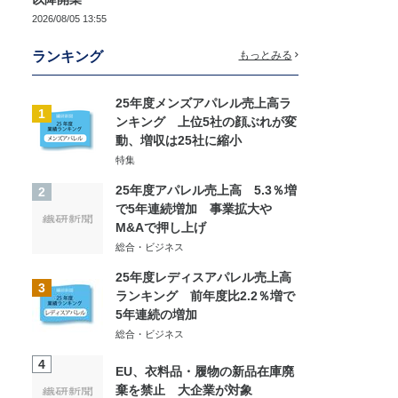
2026/08/05 13:55
ランキング
もっとみる
25年度メンズアパレル売上高ラ
1
ンキング 上位5社の顔ぶれが変
動、増収は25社に縮小
特集
25年度アパレル売上高 5.3％増
2
で5年連続増加 事業拡大や
M&Aで押し上げ
総合・ビジネス
25年度レディスアパレル売上高
3
ランキング 前年度比2.2％増で
5年連続の増加
総合・ビジネス
4
EU、衣料品・履物の新品在庫廃
棄を禁止 大企業が対象