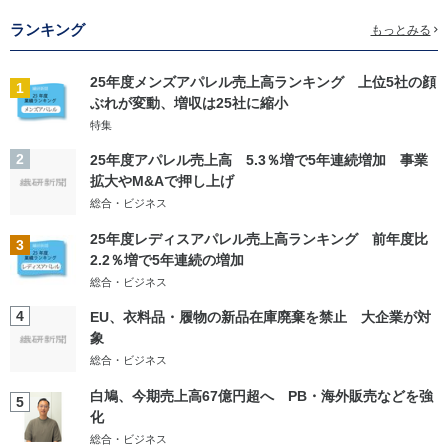
ランキング
もっとみる
25年度メンズアパレル売上高ランキング 上位5社の顔
1
ぶれが変動、増収は25社に縮小
特集
2
25年度アパレル売上高 5.3％増で5年連続増加 事業
拡大やM&Aで押し上げ
総合・ビジネス
25年度レディスアパレル売上高ランキング 前年度比
3
2.2％増で5年連続の増加
総合・ビジネス
4
EU、衣料品・履物の新品在庫廃棄を禁止 大企業が対
象
総合・ビジネス
白鳩、今期売上高67億円超へ PB・海外販売などを強
5
化
総合・ビジネス