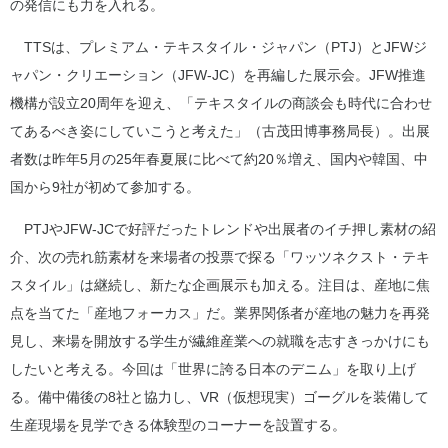
の発信にも力を入れる。
TTSは、プレミアム・テキスタイル・ジャパン（PTJ）とJFWジ
ャパン・クリエーション（JFW-JC）を再編した展示会。JFW推進
機構が設立20周年を迎え、「テキスタイルの商談会も時代に合わせ
てあるべき姿にしていこうと考えた」（古茂田博事務局長）。出展
者数は昨年5月の25年春夏展に比べて約20％増え、国内や韓国、中
国から9社が初めて参加する。
PTJやJFW‐JCで好評だったトレンドや出展者のイチ押し素材の紹
介、次の売れ筋素材を来場者の投票で探る「ワッツネクスト・テキ
スタイル」は継続し、新たな企画展示も加える。注目は、産地に焦
点を当てた「産地フォーカス」だ。業界関係者が産地の魅力を再発
見し、来場を開放する学生が繊維産業への就職を志すきっかけにも
したいと考える。今回は「世界に誇る日本のデニム」を取り上げ
る。備中備後の8社と協力し、VR（仮想現実）ゴーグルを装備して
生産現場を見学できる体験型のコーナーを設置する。