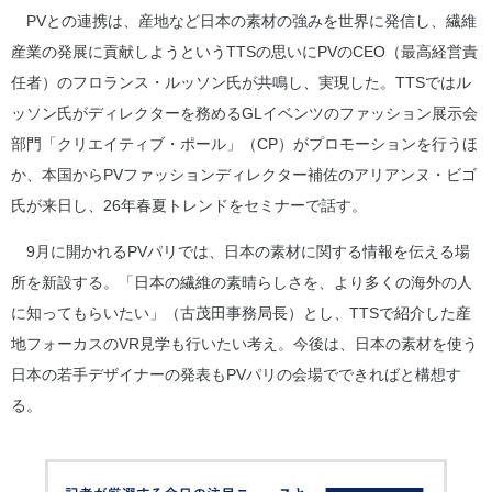
PVとの連携は、産地など日本の素材の強みを世界に発信し、繊維
産業の発展に貢献しようというTTSの思いにPVのCEO（最高経営責
任者）のフロランス・ルッソン氏が共鳴し、実現した。TTSではル
ッソン氏がディレクターを務めるGLイベンツのファッション展示会
部門「クリエイティブ・ポール」（CP）がプロモーションを行うほ
か、本国からPVファッションディレクター補佐のアリアンヌ・ビゴ
氏が来日し、26年春夏トレンドをセミナーで話す。
9月に開かれるPVパリでは、日本の素材に関する情報を伝える場
所を新設する。「日本の繊維の素晴らしさを、より多くの海外の人
に知ってもらいたい」（古茂田事務局長）とし、TTSで紹介した産
地フォーカスのVR見学も行いたい考え。今後は、日本の素材を使う
日本の若手デザイナーの発表もPVパリの会場でできればと構想す
る。