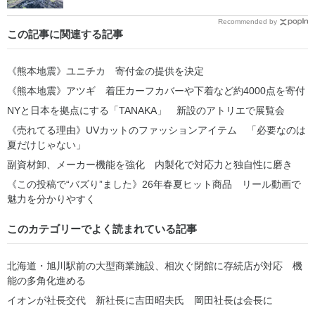
Recommended by
この記事に関連する記事
《熊本地震》ユニチカ 寄付金の提供を決定
《熊本地震》アツギ 着圧カーフカバーや下着など約4000点を寄付
NYと日本を拠点にする「TANAKA」 新設のアトリエで展覧会
《売れてる理由》UVカットのファッションアイテム 「必要なのは
夏だけじゃない」
副資材卸、メーカー機能を強化 内製化で対応力と独自性に磨き
《この投稿で“バズり”ました》26年春夏ヒット商品 リール動画で
魅力を分かりやすく
このカテゴリーでよく読まれている記事
北海道・旭川駅前の大型商業施設、相次ぐ閉館に存続店が対応 機
能の多角化進める
イオンが社長交代 新社長に吉田昭夫氏 岡田社長は会長に