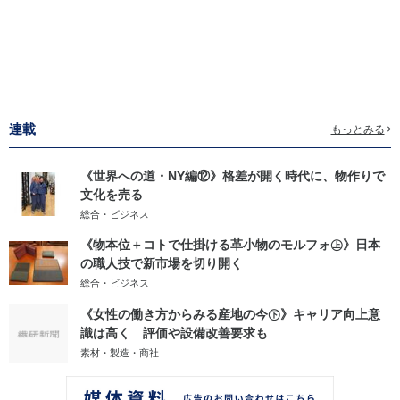
連載
もっとみる
《世界への道・NY編⑫》格差が開く時代に、物作りで
文化を売る
総合・ビジネス
《物本位＋コトで仕掛ける革小物のモルフォ㊤》日本
の職人技で新市場を切り開く
総合・ビジネス
《女性の働き方からみる産地の今㊦》キャリア向上意
識は高く 評価や設備改善要求も
素材・製造・商社