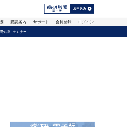
概要
購読案内
サポート
会員登録
ログイン
礎知識
セミナー