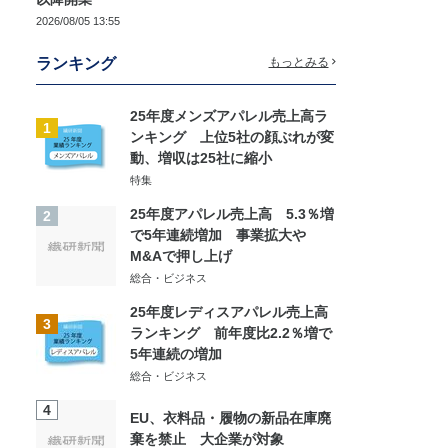
2026/08/05 13:55
ランキング
もっとみる
25年度メンズアパレル売上高ラ
1
ンキング 上位5社の顔ぶれが変
動、増収は25社に縮小
特集
25年度アパレル売上高 5.3％増
2
で5年連続増加 事業拡大や
M&Aで押し上げ
総合・ビジネス
25年度レディスアパレル売上高
3
ランキング 前年度比2.2％増で
5年連続の増加
総合・ビジネス
4
EU、衣料品・履物の新品在庫廃
棄を禁止 大企業が対象