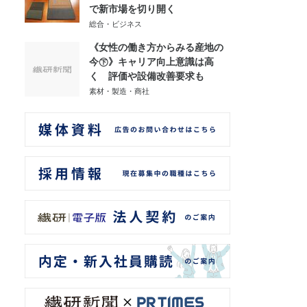
で新市場を切り開く
総合・ビジネス
《女性の働き方からみる産地の
今㊦》キャリア向上意識は高
く 評価や設備改善要求も
素材・製造・商社