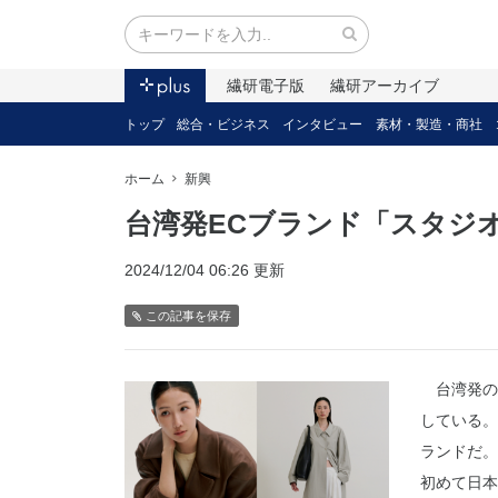
繊研電子版
繊研アーカイブ
トップ
総合・ビジネス
インタビュー
素材・製造・商社
ホーム
新興
台湾発ECブランド「スタジ
2024/12/04 06:26 更新
この記事を保存
台湾発の
している。
ランドだ。
初めて日本