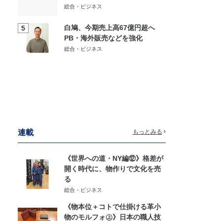
総合・ビジネス
白鳩、今期売上高67億円超へ
5
PB・海外販売などを強化
総合・ビジネス
連載
もっとみる
《世界への道・NY編⑫》格差が
開く時代に、物作りで文化を売
る
総合・ビジネス
《物本位＋コトで仕掛ける革小
物のモルフォ㊤》日本の職人技