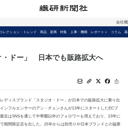
会社
コレクション・トレンド
商品
新興
特集
人事・機構
レポート＋
コラム
基
オ・ドー」 日本でも販路拡大へ
レディスブランド「スタジオ・ドー」が日本での販路拡大に乗り出
インフルエンサーのアン・チェンさんが13年にスタートしたECブ
最近はSNSを通じて中華圏以外のフォロワーも増えており、23年に
で期間限定店を出した。25年からは卸売りや日本ブランドとの協業