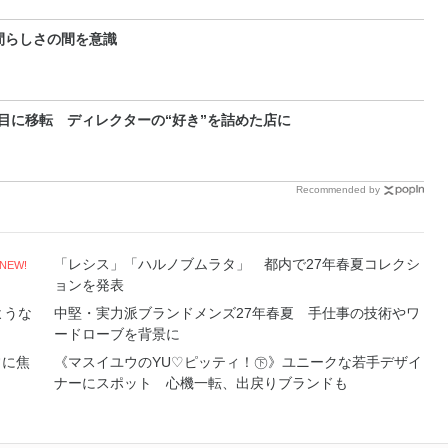
間らしさの間を意識
目に移転 ディレクターの“好き”を詰めた店に
Recommended by
「レシス」「ハルノブムラタ」 都内で27年春夏コレクシ
NEW!
ョンを発表
ような
中堅・実力派ブランドメンズ27年春夏 手仕事の技術やワ
ードローブを背景に
常に焦
《マスイユウのYU♡ピッティ！㊦》ユニークな若手デザイ
ナーにスポット 心機一転、出戻りブランドも