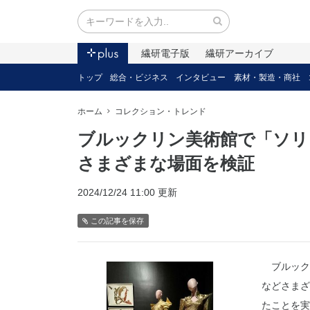
繊研電子版
繊研アーカイブ
トップ
総合・ビジネス
インタビュー
素材・製造・商社
ホーム
コレクション・トレンド
ブルックリン美術館で「ソリ
さまざまな場面を検証
2024/12/24 11:00 更新
この記事を保存
ブルック
などさまざ
たことを実