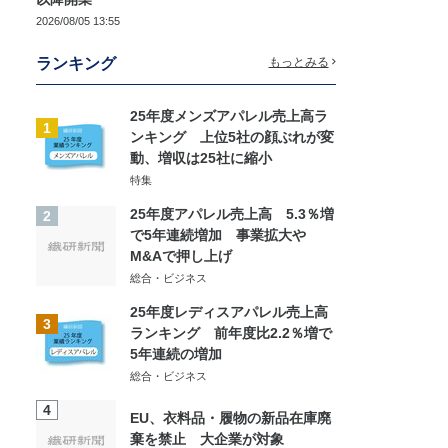
2026/08/05 13:55
ランキング
もっとみる
25年度メンズアパレル売上高ラ
1
ンキング 上位5社の顔ぶれが変
動、増収は25社に縮小
特集
25年度アパレル売上高 5.3％増
2
で5年連続増加 事業拡大や
M&Aで押し上げ
総合・ビジネス
25年度レディスアパレル売上高
3
ランキング 前年度比2.2％増で
5年連続の増加
総合・ビジネス
4
EU、衣料品・履物の新品在庫廃
棄を禁止 大企業が対象