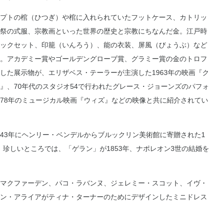
プトの棺（ひつぎ）や棺に入れられていたフットケース、カトリッ
祭の式服、宗教画といった世界の歴史と宗教にちなんだ金。江戸時
ックセット、印籠（いんろう）、能の衣装、屏風（びょうぶ）など
。アカデミー賞やゴールデングローブ賞、グラミー賞の金のトロフ
した展示物が、エリザベス・テーラーが主演した1963年の映画『ク
』、70年代のスタジオ54で行われたグレース・ジョーンズのパフォ
78年のミュージカル映画『ウィズ』などの映像と共に紹介されてい
3年にヘンリー・ベンデルからブルックリン美術館に寄贈された1
。珍しいところでは、「ゲラン」が1853年、ナポレオン3世の結婚を
マクファーデン、パコ・ラバンヌ、ジェレミー・スコット、イヴ・
ン・アライアがティナ・ターナーのためにデザインしたミニドレス