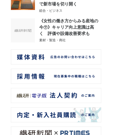
で新市場を切り開く
総合・ビジネス
《女性の働き方からみる産地の
今㊦》キャリア向上意識は高
く 評価や設備改善要求も
素材・製造・商社