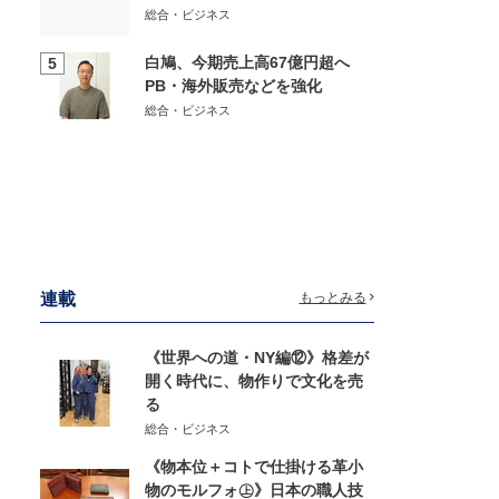
総合・ビジネス
白鳩、今期売上高67億円超へ
5
PB・海外販売などを強化
総合・ビジネス
連載
もっとみる
《世界への道・NY編⑫》格差が
開く時代に、物作りで文化を売
る
総合・ビジネス
《物本位＋コトで仕掛ける革小
物のモルフォ㊤》日本の職人技