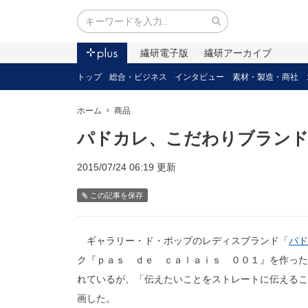
繊研電子版
繊研アーカイブ
トップ
総合・ビジネス
インタビュー
素材・製造・商社
ホーム
商品
パドカレ、こだわりブランド
2015/07/24 06:19 更新
この記事を保存
ギャラリー・ド・ポップのレディスブランド「
パド
ク『ｐａｓ ｄｅ ｃａｌａｉｓ ００１』を作った
れているが、「伝えたいことをストレートに伝えるこ
画した。