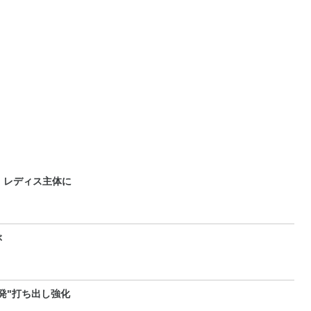
、レディス主体に
ぶ
発"打ち出し強化