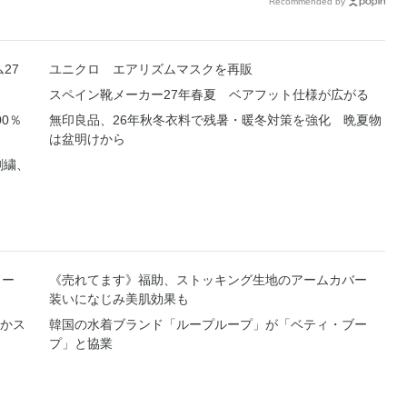
Recommended by
27
ユニクロ エアリズムマスクを再販
スペイン靴メーカー27年春夏 ベアフット仕様が広がる
0％
無印良品、26年秋冬衣料で残暑・暖冬対策を強化 晩夏物
は盆明けから
刺繍、
ソー
《売れてます》福助、ストッキング生地のアームカバー
装いになじみ美肌効果も
かス
韓国の水着ブランド「ループループ」が「ベティ・ブー
プ」と協業