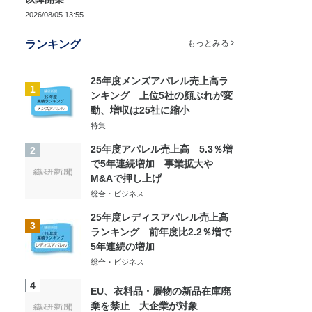
2026/08/05 13:55
ランキング
もっとみる
25年度メンズアパレル売上高ラ
1
ンキング 上位5社の顔ぶれが変
動、増収は25社に縮小
特集
25年度アパレル売上高 5.3％増
2
で5年連続増加 事業拡大や
M&Aで押し上げ
総合・ビジネス
25年度レディスアパレル売上高
3
ランキング 前年度比2.2％増で
5年連続の増加
総合・ビジネス
4
EU、衣料品・履物の新品在庫廃
棄を禁止 大企業が対象