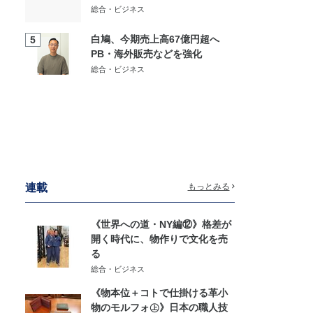
総合・ビジネス
白鳩、今期売上高67億円超へ
5
PB・海外販売などを強化
総合・ビジネス
連載
もっとみる
《世界への道・NY編⑫》格差が
開く時代に、物作りで文化を売
る
総合・ビジネス
《物本位＋コトで仕掛ける革小
物のモルフォ㊤》日本の職人技