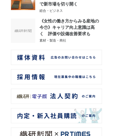
で新市場を切り開く
総合・ビジネス
《女性の働き方からみる産地の
今㊦》キャリア向上意識は高
く 評価や設備改善要求も
素材・製造・商社