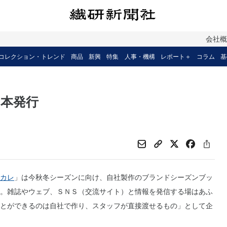
会社
コレクション・トレンド
商品
新興
特集
人事・機構
レポート＋
コラム
基
本発行
カレ
」は今秋冬シーズンに向け、自社製作のブランドシーズンブッ
。雑誌やウェブ、ＳＮＳ（交流サイト）と情報を発信する場はあふ
とができるのは自社で作り、スタッフが直接渡せるもの」として企