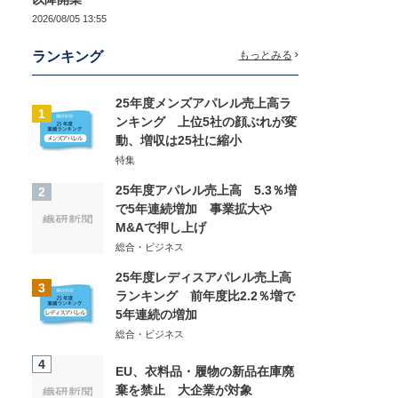
2026/08/05 13:55
ランキング
もっとみる
25年度メンズアパレル売上高ラ
1
ンキング 上位5社の顔ぶれが変
動、増収は25社に縮小
特集
25年度アパレル売上高 5.3％増
2
で5年連続増加 事業拡大や
M&Aで押し上げ
総合・ビジネス
25年度レディスアパレル売上高
3
ランキング 前年度比2.2％増で
5年連続の増加
総合・ビジネス
4
EU、衣料品・履物の新品在庫廃
棄を禁止 大企業が対象