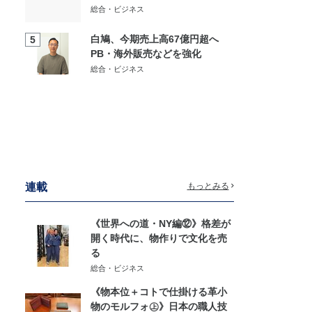
総合・ビジネス
白鳩、今期売上高67億円超へ
5
PB・海外販売などを強化
総合・ビジネス
連載
もっとみる
《世界への道・NY編⑫》格差が
開く時代に、物作りで文化を売
る
総合・ビジネス
《物本位＋コトで仕掛ける革小
物のモルフォ㊤》日本の職人技