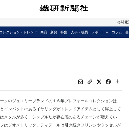
会社
コレクション・トレンド
商品
新興
特集
人事・機構
レポート＋
コラム
基
ークのジュエリーブランドの１６年プレフォールコレクションは、
とインパクトのあるイヤリングがトレンドアイテムとして浮上して
はメタルが多く、シンプルだが存在感のあるチェーンが増えてい
フはジオメトリック、ディテールは引き続きフリンジやタッセルが