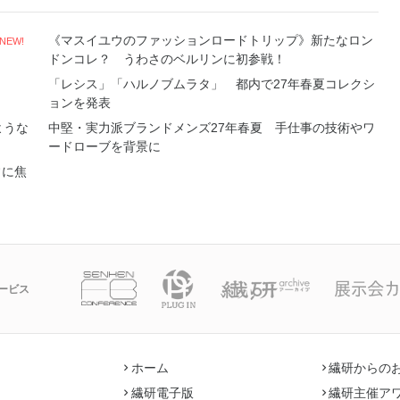
《マスイユウのファッションロードトリップ》新たなロン
NEW!
ドンコレ？ うわさのベルリンに初参戦！
「レシス」「ハルノブムラタ」 都内で27年春夏コレクシ
ョンを発表
ような
中堅・実力派ブランドメンズ27年春夏 手仕事の技術やワ
ードローブを背景に
常に焦
ービス
ホーム
繊研からの
繊研電子版
繊研主催ア